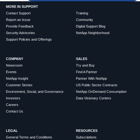
MORE IN SUPPORT
Contact Support
Training
Report an Issue
Community
Provide Feedback
Digital Support Blog
Security Advisories
NetApp Neighborhood
Support Policies and Offerings
COMPANY
SALES
Newsroom
Try and Buy
Events
Find A Partner
NetApp Insight
Partner With NetApp
Customer Stories
US Public Sector Contracts
Environment, Social, and Governance
NetApp OnDemand Consumption
Investors
Data Visionary Centers
Careers
Contact Us
LEGAL
RESOURCES
General Terms and Conditions
Subscriptions