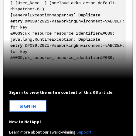
] [User_Name ] (oncloud-akka.actor.default-
dispatcher-61)
[GeneralExceptionMapper:41]
Duplicate
entry
&#039;2921-VsaWorkingEnvironment-vABCDEF;
for key
&#039;uk_resource_resource_identifier&#039;
java.lang.RuntimeException:
Duplicate
entry
&#039;2921-VsaWorkingEnvironment-vABCDEF;
for key
&#039;uk_resource_resource_identifier&#039;
Sign in to view the entire content of this KB article.
SIGN IN
New to NetApp?
Learn more about our award-winning
Support