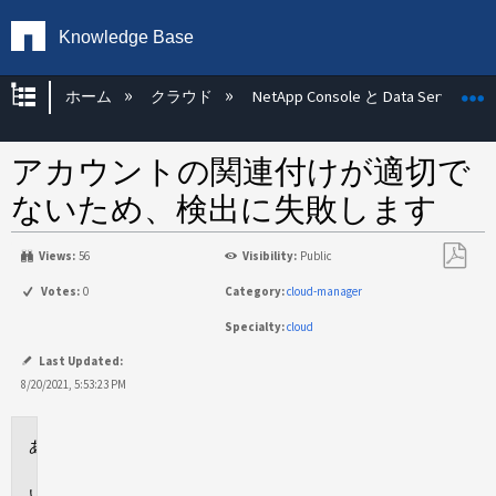
Knowledge Base
グローバル階層を展開/折りたたむ
ホーム
クラウド
NetApp Console と Data Services
アカウントの関連付けが適切で
ないため、検出に失敗します
Views:
56
Visibility:
Public
PDF
Votes:
0
Category:
cloud-manager
と
Specialty:
cloud
し
て
Last Updated:
保
8/20/2021, 5:53:23 PM
存
環
境
問