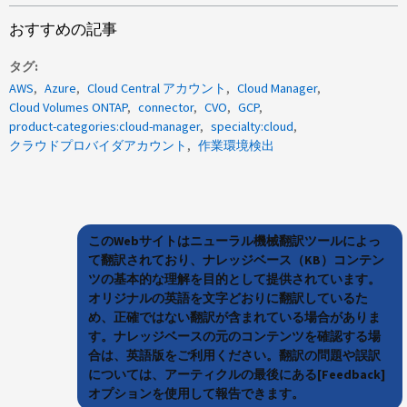
おすすめの記事
タグ
AWS
Azure
Cloud Central アカウント
Cloud Manager
Cloud Volumes ONTAP
connector
CVO
GCP
product-categories:cloud-manager
specialty:cloud
クラウドプロバイダアカウント
作業環境検出
このWebサイトはニューラル機械翻訳ツールによっ
て翻訳されており、ナレッジベース（KB）コンテン
ツの基本的な理解を目的として提供されています。
オリジナルの英語を文字どおりに翻訳しているた
め、正確ではない翻訳が含まれている場合がありま
す。ナレッジベースの元のコンテンツを確認する場
合は、英語版をご利用ください。翻訳の問題や誤訳
については、アーティクルの最後にある[Feedback]
オプションを使用して報告できます。