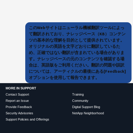
このWebサイトはニューラル機械翻訳ツールによっ
て翻訳されており、ナレッジベース（KB）コンテン
ツの基本的な理解を目的として提供されています。
オリジナルの英語を文字どおりに翻訳しているた
め、正確ではない翻訳が含まれている場合がありま
す。ナレッジベースの元のコンテンツを確認する場
合は、英語版をご利用ください。翻訳の問題や誤訳
については、アーティクルの最後にある[Feedback]
オプションを使用して報告できます。
MORE IN SUPPORT
Contact Support
Training
Report an Issue
Community
Provide Feedback
Digital Support Blog
Security Advisories
NetApp Neighborhood
Support Policies and Offerings