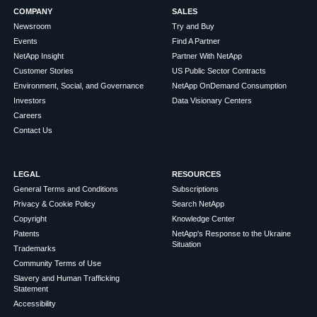
COMPANY
SALES
Newsroom
Try and Buy
Events
Find A Partner
NetApp Insight
Partner With NetApp
Customer Stories
US Public Sector Contracts
Environment, Social, and Governance
NetApp OnDemand Consumption
Investors
Data Visionary Centers
Careers
Contact Us
LEGAL
RESOURCES
General Terms and Conditions
Subscriptions
Privacy & Cookie Policy
Search NetApp
Copyright
Knowledge Center
Patents
NetApp's Response to the Ukraine
Situation
Trademarks
Community Terms of Use
Slavery and Human Trafficking
Statement
Accessibility