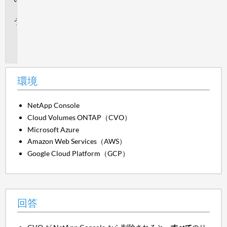
答
追
加
情
報
環境
NetApp Console
Cloud Volumes ONTAP（CVO）
Microsoft Azure
Amazon Web Services（AWS）
Google Cloud Platform（GCP）
回答