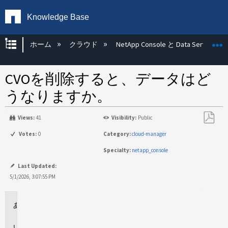
Knowledge Base
グローバル階層を展開/折りたたむ
ホーム
クラウド
NetApp Console と Data Services
CVOを削除すると、データはど
うなりますか。
Views:
41
Visibility:
Public
PDF
Votes:
0
Category:
cloud-manager
と
Specialty:
netapp_console
し
て
Last Updated:
保
5/1/2026, 3:07:55 PM
存
環
境
回