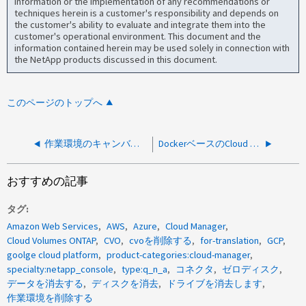
information or the implementation of any recommendations or
techniques herein is a customer's responsibility and depends on
the customer's ability to evaluate and integrate them into the
customer's operational environment. This document and the
information contained herein may be used solely in connection with
the NetApp products discussed in this document.
このページのトップへ
作業環境のキャンバス表示で、容量の合計は何を表していますか？
DockerベースのCloud Manager Connectorとは
おすすめの記事
タグ
Amazon Web Services
AWS
Azure
Cloud Manager
Cloud Volumes ONTAP
CVO
cvoを削除する
for-translation
GCP
goolge cloud platform
product-categories:cloud-manager
specialty:netapp_console
type:q_n_a
コネクタ
ゼロディスク
データを消去する
ディスクを消去
ドライブを消去します
作業環境を削除する