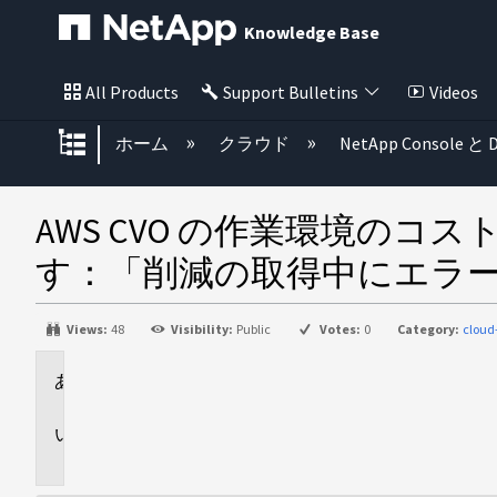
Knowledge Base
All Products
Support Bulletins
Videos
グローバル階層を展開/折りたた
ホーム
クラウド
NetApp Console と D
AWS CVO の作業環境の
す：「削減の取得中にエラ
Views:
48
Visibility:
Public
Votes:
0
Category:
clou
環
境
問
題