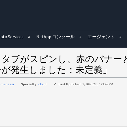
む
ata Services
NetApp コンソール
エージェント
コストタブがスピンし、赤のバナ
ーが発生しました：未定義」
d-manager
Specialty:
cloud
Last Updated:
3/10/2022, 7:23:49 PM