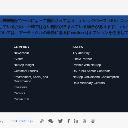
ラル機械翻訳ツールによって翻訳されており、ナレッジベース（KB）コ
しているため、正確ではない翻訳が含まれている場合があります。ナレ
いては、アーティクルの最後にある[Feedback]オプションを使用し
COMPANY
SALES
Newsroom
Try and Buy
Events
Find A Partner
NetApp Insight
Partner With NetApp
Customer Stories
US Public Sector Contracts
Environment, Social, and
NetApp OnDemand Consumption
Governance
Data Visionary Centers
Investors
Careers
Contact Us
icy
Cookie Settings