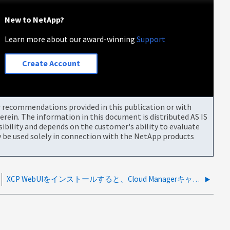
New to NetApp?
Learn more about our award-winning
Support
Create Account
or recommendations provided in this publication or with
rein. The information in this document is distributed AS IS
bility and depends on the customer's ability to evaluate
be used solely in connection with the NetApp products
XCP WebUIをインストールすると、Cloud Managerキャンバスに作業環境が表示されなくなります