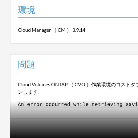
環境
Cloud Manager （ CM ） 3.9.14
問題
Cloud Volumes ONTAP （ CVO ）作業環
ンします。
An error occurred while retrieving savi