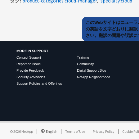
タグ
product-categories:cloud-manager
specialty:cloud
このWebサイトはニュー
の英語を文字どおりに翻訳
さい。翻訳の問題や誤訳につ
MORE IN SUPPORT
Contact Support
Training
Report an Issue
Community
Provide Feedback
Digital Support Blog
Security Advisories
NetApp Neighborhood
Support Policies and Offerings
©
2026
NetApp
English
Terms of Use
Privacy Policy
Cookie Pol