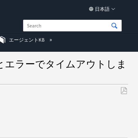
日本語
エージェントKB
ーとエラーでタイムアウトしま
PDF
と
し
て
保
存