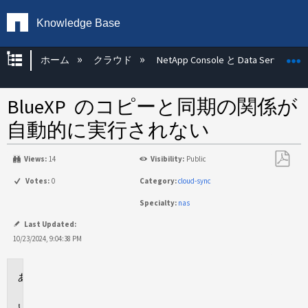
Knowledge Base
グローバル階層を展開/折りたたむ
ホーム
クラウド
NetApp Console と Data Services
BlueXP のコピーと同期の関係が
自動的に実行されない
Views:
14
Visibility:
Public
PDF
Votes:
0
Category:
cloud-sync
と
Specialty:
nas
し
て
Last Updated:
保
10/23/2024, 9:04:38 PM
存
環
境
問