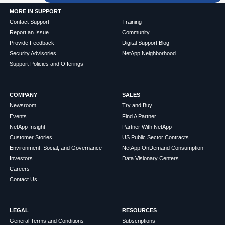
MORE IN SUPPORT
Contact Support
Training
Report an Issue
Community
Provide Feedback
Digital Support Blog
Security Advisories
NetApp Neighborhood
Support Policies and Offerings
COMPANY
SALES
Newsroom
Try and Buy
Events
Find A Partner
NetApp Insight
Partner With NetApp
Customer Stories
US Public Sector Contracts
Environment, Social, and Governance
NetApp OnDemand Consumption
Investors
Data Visionary Centers
Careers
Contact Us
LEGAL
RESOURCES
General Terms and Conditions
Subscriptions