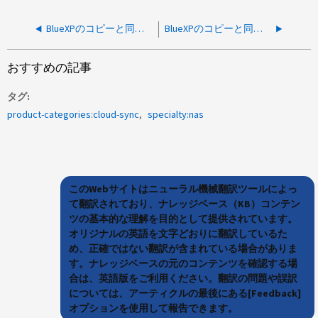
BlueXPのコピーと同期関係はスケジュールどおりに実行されませんが、手動で実行すると機能します
BlueXPのコピーと同期の転送が数週間後も進行中
おすすめの記事
タグ
product-categories:cloud-sync
specialty:nas
このWebサイトはニューラル機械翻訳ツールによっ
て翻訳されており、ナレッジベース（KB）コンテン
ツの基本的な理解を目的として提供されています。
オリジナルの英語を文字どおりに翻訳しているた
め、正確ではない翻訳が含まれている場合がありま
す。ナレッジベースの元のコンテンツを確認する場
合は、英語版をご利用ください。翻訳の問題や誤訳
については、アーティクルの最後にある[Feedback]
オプションを使用して報告できます。