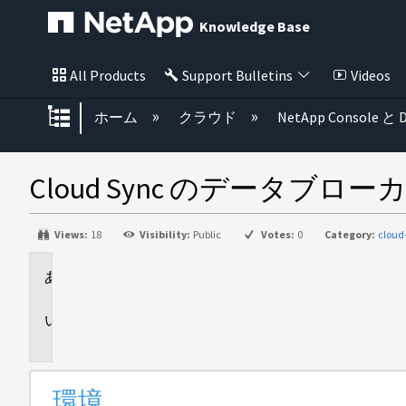
Knowledge Base
All Products
Support Bulletins
Videos
グローバル階層を展開/折りたた
ホーム
クラウド
NetApp Console と D
Cloud Sync のデータ
Views:
18
Visibility:
Public
Votes:
0
Category:
cloud
環
境
問
題
環境