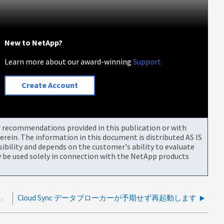
New to NetApp?
Learn more about our award-winning
Support
Create Account
or recommendations provided in this publication or with
rein. The information in this document is distributed AS IS
bility and depends on the customer's ability to evaluate
be used solely in connection with the NetApp products
タイムアウトし、頻繁な再起動が必要になる
Cloud Sync データブローカーが予期せず再起動します