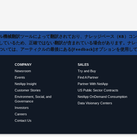
ラル機械翻訳ツールによって翻訳されており、ナレッジベース（KB）コ
しているため、正確ではない翻訳が含まれている場合があります。ナレ
いては、アーティクルの最後にある[Feedback]オプションを使用し
COMPANY
SALES
Newsroom
Try and Buy
Events
Find A Partner
NetApp Insight
Partner With NetApp
Customer Stories
US Public Sector Contracts
Environment, Social, and
NetApp OnDemand Consumption
Governance
Data Visionary Centers
Investors
Careers
Contact Us