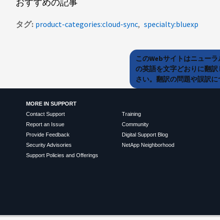
おすすめの記事
タグ
product-categories:cloud-sync
specialty:bluexp
このWebサイトはニュー
の英語を文字どおりに翻訳
さい。翻訳の問題や誤訳につ
MORE IN SUPPORT
Contact Support
Training
Report an Issue
Community
Provide Feedback
Digital Support Blog
Security Advisories
NetApp Neighborhood
Support Policies and Offerings