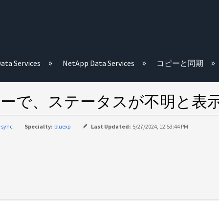
む
ata Services
NetApp Data Services
コピーと同期
ブローカーで、ステータスが不明と
-sync
Specialty:
bluexp
Last Updated:
5/27/2024, 12:53:44 PM