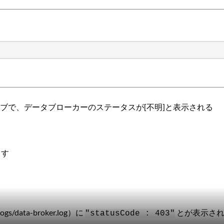
理]タブで、データブローカーのステータスが[不明]と表示される
ます
s/data-broker.log）に
とが表示さ
"statusCode : 403"