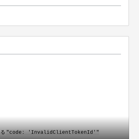
れる
"code: 'InvalidClientTokenId'"