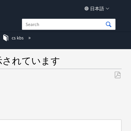
日本語
cs kbs
表示されています
PDF
と
し
て
保
存