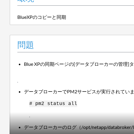
BlueXPのコピーと同期
問題
Blue XPの同期ページの[データブローカーの管
データブローカーでPM2サービスが実行されてい
# pm2 status all
データブローカーのログ（/opt/netapp/databroker/log