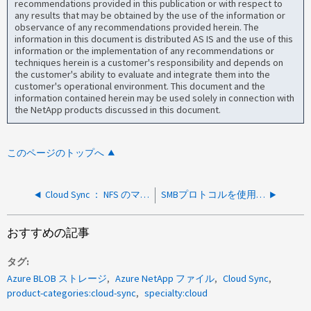
recommendations provided in this publication or with respect to
any results that may be obtained by the use of the information or
observance of any recommendations provided herein. The
information in this document is distributed AS IS and the use of this
information or the implementation of any recommendations or
techniques herein is a customer's responsibility and depends on
the customer's ability to evaluate and integrate them into the
customer's operational environment. This document and the
information contained herein may be used solely in connection with
the NetApp products discussed in this document.
このページのトップへ
Cloud Sync ： NFS のマウントに失敗しました。エラー： mount.nfs ：マウント中にサーバでアクセスが拒否されました
SMBプロトコルを使用したCloud Syncの設定が失敗する
おすすめの記事
タグ
Azure BLOB ストレージ
Azure NetApp ファイル
Cloud Sync
product-categories:cloud-sync
specialty:cloud