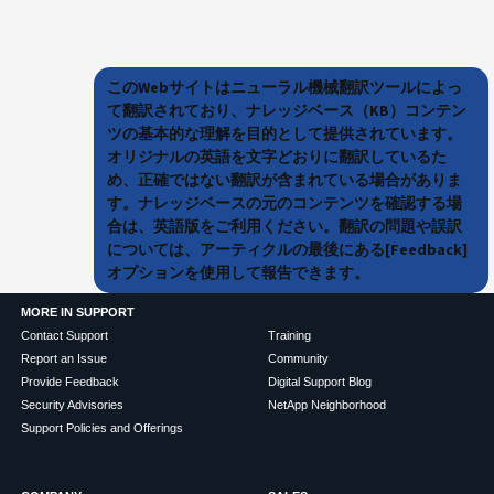
このWebサイトはニューラル機械翻訳ツールによっ
て翻訳されており、ナレッジベース（KB）コンテン
ツの基本的な理解を目的として提供されています。
オリジナルの英語を文字どおりに翻訳しているた
め、正確ではない翻訳が含まれている場合がありま
す。ナレッジベースの元のコンテンツを確認する場
合は、英語版をご利用ください。翻訳の問題や誤訳
については、アーティクルの最後にある[Feedback]
オプションを使用して報告できます。
MORE IN SUPPORT
Contact Support
Training
Report an Issue
Community
Provide Feedback
Digital Support Blog
Security Advisories
NetApp Neighborhood
Support Policies and Offerings