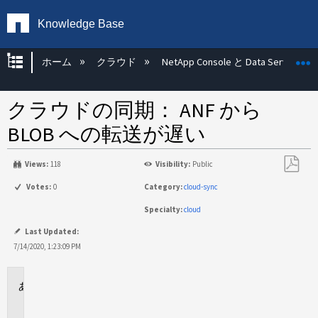
Knowledge Base
グローバル階層を展開/折りたたむ
ホーム
クラウド
NetApp Console と Data Services
クラウドの同期： ANF から
BLOB への転送が遅い
Views:
118
Visibility:
Public
PDF
Votes:
0
Category:
cloud-sync
と
Specialty:
cloud
し
て
Last Updated:
保
7/14/2020, 1:23:09 PM
存
に
適
用