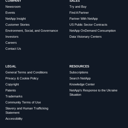
COMPANY
SALES
Newsroom
Try and Buy
Events
Find A Partner
NetApp Insight
Partner With NetApp
Customer Stories
US Public Sector Contracts
Environment, Social, and Governance
NetApp OnDemand Consumption
Investors
Data Visionary Centers
Careers
Contact Us
LEGAL
RESOURCES
General Terms and Conditions
Subscriptions
Privacy & Cookie Policy
Search NetApp
Copyright
Knowledge Center
Patents
NetApp's Response to the Ukraine
Situation
Trademarks
Community Terms of Use
Slavery and Human Trafficking
Statement
Accessibility