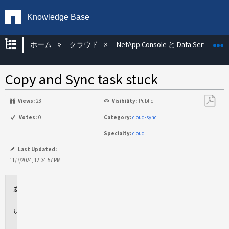
Knowledge Base
グローバル階層を展開/折りたたむ
ホーム
クラウド
NetApp Console と Data Services
Copy and Sync task stuck
Views:
28
Visibility:
Public
PDF
Votes:
0
Category:
cloud-sync
と
Specialty:
cloud
し
て
Last Updated:
保
11/7/2024, 12:34:57 PM
存
環
境
問
題