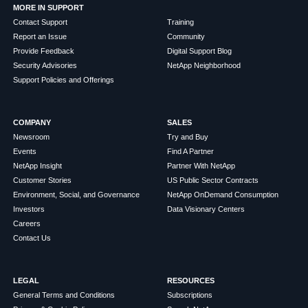
MORE IN SUPPORT
Contact Support
Training
Report an Issue
Community
Provide Feedback
Digital Support Blog
Security Advisories
NetApp Neighborhood
Support Policies and Offerings
COMPANY
SALES
Newsroom
Try and Buy
Events
Find A Partner
NetApp Insight
Partner With NetApp
Customer Stories
US Public Sector Contracts
Environment, Social, and Governance
NetApp OnDemand Consumption
Investors
Data Visionary Centers
Careers
Contact Us
LEGAL
RESOURCES
General Terms and Conditions
Subscriptions