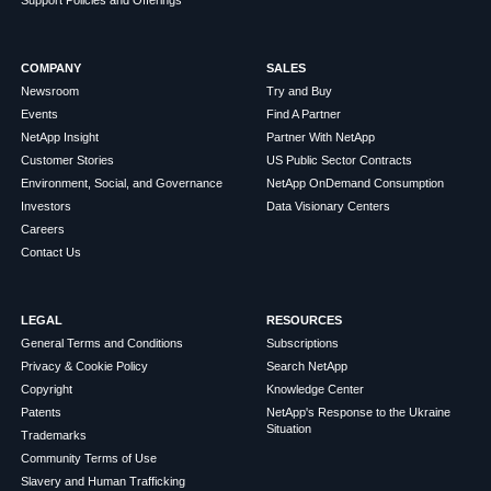
Support Policies and Offerings
COMPANY
SALES
Newsroom
Try and Buy
Events
Find A Partner
NetApp Insight
Partner With NetApp
Customer Stories
US Public Sector Contracts
Environment, Social, and Governance
NetApp OnDemand Consumption
Investors
Data Visionary Centers
Careers
Contact Us
LEGAL
RESOURCES
General Terms and Conditions
Subscriptions
Privacy & Cookie Policy
Search NetApp
Copyright
Knowledge Center
Patents
NetApp's Response to the Ukraine
Situation
Trademarks
Community Terms of Use
Slavery and Human Trafficking