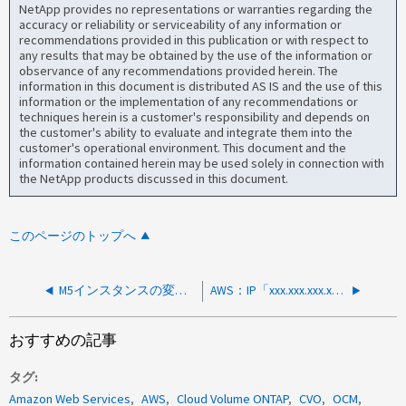
NetApp provides no representations or warranties regarding the
accuracy or reliability or serviceability of any information or
recommendations provided in this publication or with respect to
any results that may be obtained by the use of the information or
observance of any recommendations provided herein. The
information in this document is distributed AS IS and the use of this
information or the implementation of any recommendations or
techniques herein is a customer's responsibility and depends on
the customer's ability to evaluate and integrate them into the
customer's operational environment. This document and the
information contained herein may be used solely in connection with
the NetApp products discussed in this document.
このページのトップへ
M5インスタンスの変更後にAWS CVOシングルノードインスタンスが起動しない
AWS：IP「xxx.xxx.xxx.xxx」の外部ルートテーブルを更新できませんでした
おすすめの記事
タグ
Amazon Web Services
AWS
Cloud Volume ONTAP
CVO
OCM