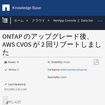
Knowledge Base
グローバル階層を展開/折りたたむ
ホーム
クラウド
NetApp Console と Data Services
ONTAP のアップグレード後、
AWS CVOS が 2 回リブートしまし
た
Views:
78
Visibility:
Public
PDF
Votes:
0
Category:
cloud-volumes-ontap-cvo
と
Specialty:
cloud
し
て
Last Updated:
保
9/11/2020, 2:52:13 AM
存
のし
んだ
に