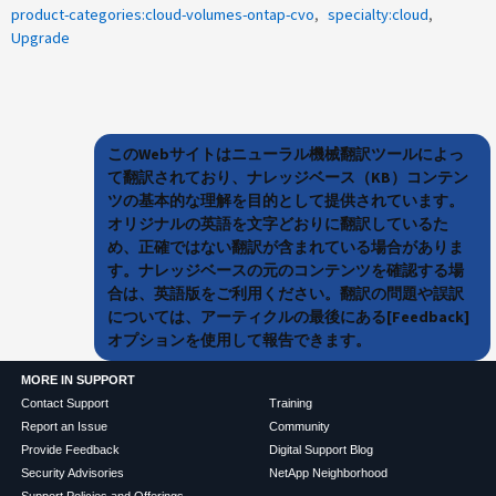
product-categories:cloud-volumes-ontap-cvo
specialty:cloud
Upgrade
このWebサイトはニューラル機械翻訳ツールによっ
て翻訳されており、ナレッジベース（KB）コンテン
ツの基本的な理解を目的として提供されています。
オリジナルの英語を文字どおりに翻訳しているた
め、正確ではない翻訳が含まれている場合がありま
す。ナレッジベースの元のコンテンツを確認する場
合は、英語版をご利用ください。翻訳の問題や誤訳
については、アーティクルの最後にある[Feedback]
オプションを使用して報告できます。
MORE IN SUPPORT
Contact Support
Training
Report an Issue
Community
Provide Feedback
Digital Support Blog
Security Advisories
NetApp Neighborhood