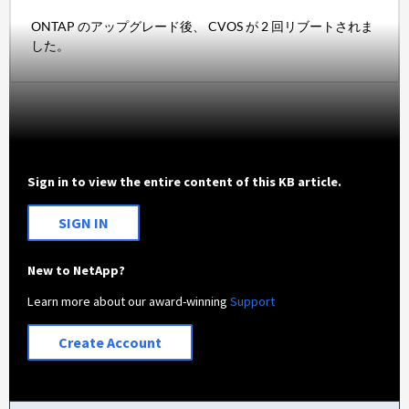
ONTAP のアップグレード後、 CVOS が 2 回リブートされま
した。
Sign in to view the entire content of this KB article.
SIGN IN
New to NetApp?
Learn more about our award-winning
Support
Create Account