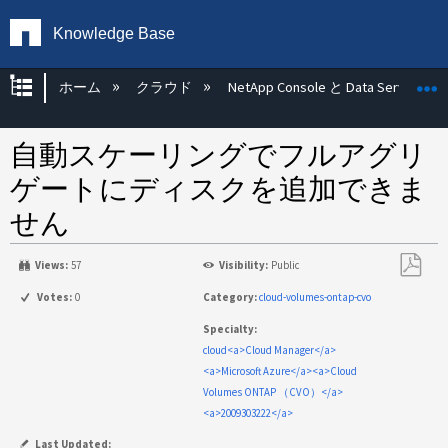
Knowledge Base
グローバル階層を展開/折りたたむ
ホーム
クラウド
NetApp Console と Data Services
自動スケーリングでフルアグリ
ゲートにディスクを追加できま
せん
Views:
57
Visibility:
Public
PDF
Votes:
0
Category:
cloud-volumes-ontap-cvo
と
Specialty:
し
cloud<a>Cloud Manager</a>
て
<a>Microsoft Azure</a><a>Cloud
保
Volumes ONTAP （CVO）</a>
存
<a>2009303222</a>
Last Updated: