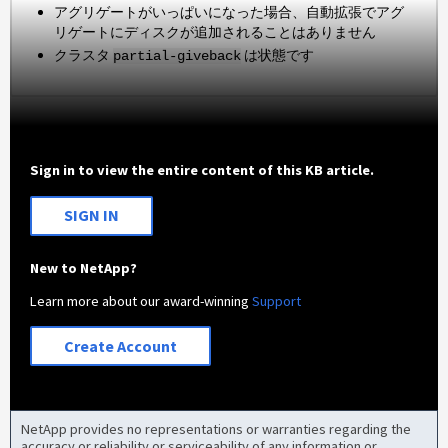
アグリゲートがいっぱいになった場合、自動拡張でアグ
リゲートにディスクが追加されることはありません
クラスタ
は状態です
partial-giveback
Sign in to view the entire content of this KB article.
SIGN IN
New to NetApp?
Learn more about our award-winning
Support
Create Account
NetApp provides no representations or warranties regarding the
accuracy or reliability or serviceability of any information or