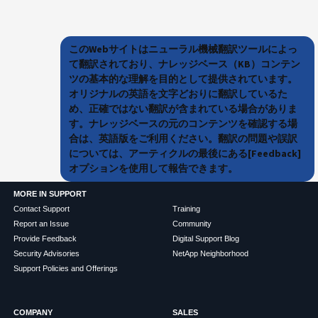
このWebサイトはニューラル機械翻訳ツールによっ
て翻訳されており、ナレッジベース（KB）コンテン
ツの基本的な理解を目的として提供されています。
オリジナルの英語を文字どおりに翻訳しているた
め、正確ではない翻訳が含まれている場合がありま
す。ナレッジベースの元のコンテンツを確認する場
合は、英語版をご利用ください。翻訳の問題や誤訳
については、アーティクルの最後にある[Feedback]
オプションを使用して報告できます。
MORE IN SUPPORT
Contact Support
Training
Report an Issue
Community
Provide Feedback
Digital Support Blog
Security Advisories
NetApp Neighborhood
Support Policies and Offerings
COMPANY
SALES