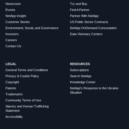
Newsroom
Try and Buy
Events
Find A Partner
NetApp Insight
Partner With NetApp
Customer Stories
US Public Sector Contracts
Environment, Social, and Governance
NetApp OnDemand Consumption
Investors
Data Visionary Centers
Careers
Contact Us
LEGAL
RESOURCES
General Terms and Conditions
Subscriptions
Privacy & Cookie Policy
Search NetApp
Copyright
Knowledge Center
Patents
NetApp's Response to the Ukraine
Situation
Trademarks
Community Terms of Use
Slavery and Human Trafficking
Statement
Accessibility