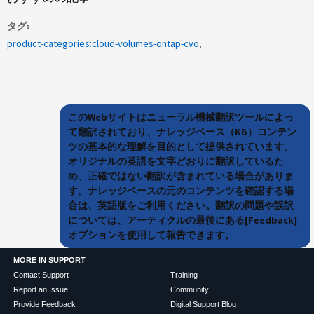
タグ
product-categories:cloud-volumes-ontap-cvo
このWebサイトはニューラル機械翻訳ツールによっ
て翻訳されており、ナレッジベース（KB）コンテン
ツの基本的な理解を目的として提供されています。
オリジナルの英語を文字どおりに翻訳しているた
め、正確ではない翻訳が含まれている場合がありま
す。ナレッジベースの元のコンテンツを確認する場
合は、英語版をご利用ください。翻訳の問題や誤訳
については、アーティクルの最後にある[Feedback]
オプションを使用して報告できます。
MORE IN SUPPORT
Contact Support
Training
Report an Issue
Community
Provide Feedback
Digital Support Blog