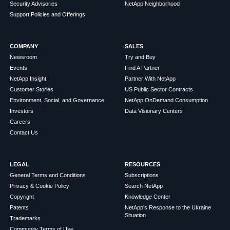
Security Advisories
NetApp Neighborhood
Support Policies and Offerings
COMPANY
SALES
Newsroom
Try and Buy
Events
Find A Partner
NetApp Insight
Partner With NetApp
Customer Stories
US Public Sector Contracts
Environment, Social, and Governance
NetApp OnDemand Consumption
Investors
Data Visionary Centers
Careers
Contact Us
LEGAL
RESOURCES
General Terms and Conditions
Subscriptions
Privacy & Cookie Policy
Search NetApp
Copyright
Knowledge Center
Patents
NetApp's Response to the Ukraine
Situation
Trademarks
Community Terms of Use