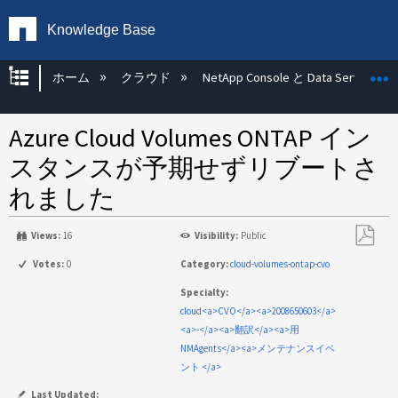
Knowledge Base
グローバル階層を展開/折りたたむ
ホーム
クラウド
NetApp Console と Data Services
Azure Cloud Volumes ONTAP イン
スタンスが予期せずリブートさ
れました
Views:
16
Visibility:
Public
PDF
Votes:
0
Category:
cloud-volumes-ontap-cvo
と
Specialty:
し
cloud<a>CVO</a><a>2008650603</a>
て
<a>-</a><a>翻訳</a><a>用
保
NMAgents</a><a>メンテナンスイベ
存
ント </a>
Last Updated: