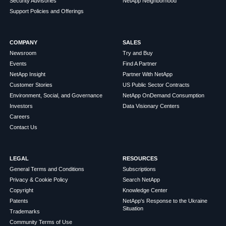
Security Advisories
NetApp Neighborhood
Support Policies and Offerings
COMPANY
SALES
Newsroom
Try and Buy
Events
Find A Partner
NetApp Insight
Partner With NetApp
Customer Stories
US Public Sector Contracts
Environment, Social, and Governance
NetApp OnDemand Consumption
Investors
Data Visionary Centers
Careers
Contact Us
LEGAL
RESOURCES
General Terms and Conditions
Subscriptions
Privacy & Cookie Policy
Search NetApp
Copyright
Knowledge Center
Patents
NetApp's Response to the Ukraine
Situation
Trademarks
Community Terms of Use