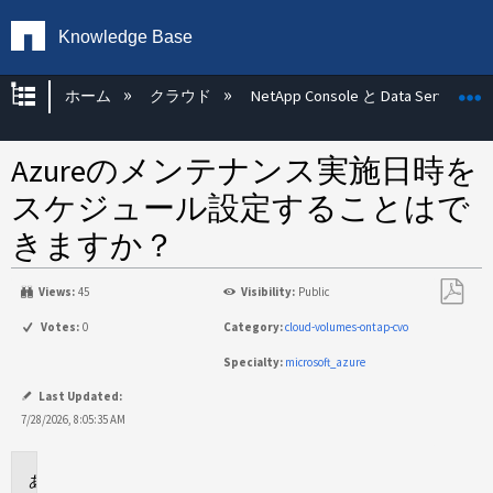
Knowledge Base
グローバル階層を展開/折りたたむ
ホーム
クラウド
NetApp Console と Data Services
Azureのメンテナンス実施日時を
スケジュール設定することはで
きますか？
Views:
45
Visibility:
Public
PDF
Votes:
0
Category:
cloud-volumes-ontap-cvo
と
Specialty:
microsoft_azure
し
て
Last Updated:
保
7/28/2026, 8:05:35 AM
存
環