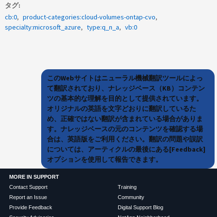
タグ
cb:0
product-categories:cloud-volumes-ontap-cvo
specialty:microsoft_azure
type:q_n_a
vb:0
このWebサイトはニューラル機械翻訳ツールによっ
て翻訳されており、ナレッジベース（KB）コンテン
ツの基本的な理解を目的として提供されています。
オリジナルの英語を文字どおりに翻訳しているた
め、正確ではない翻訳が含まれている場合がありま
す。ナレッジベースの元のコンテンツを確認する場
合は、英語版をご利用ください。翻訳の問題や誤訳
については、アーティクルの最後にある[Feedback]
オプションを使用して報告できます。
MORE IN SUPPORT
Contact Support
Training
Report an Issue
Community
Provide Feedback
Digital Support Blog