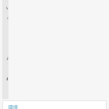
境
回
答
パ
ー
ト
ナ
ー
ノ
ー
ト
追
加
情
報
内
部
情
報
環境