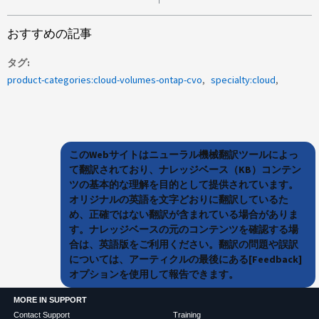
おすすめの記事
タグ
product-categories:cloud-volumes-ontap-cvo
specialty:cloud
このWebサイトはニューラル機械翻訳ツールによっ
て翻訳されており、ナレッジベース（KB）コンテン
ツの基本的な理解を目的として提供されています。
オリジナルの英語を文字どおりに翻訳しているた
め、正確ではない翻訳が含まれている場合がありま
す。ナレッジベースの元のコンテンツを確認する場
合は、英語版をご利用ください。翻訳の問題や誤訳
については、アーティクルの最後にある[Feedback]
オプションを使用して報告できます。
MORE IN SUPPORT
Contact Support
Training