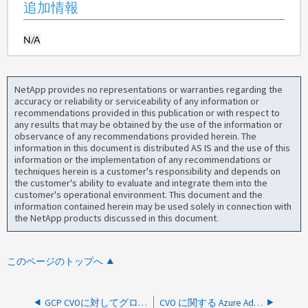
追加情報
N/A
NetApp provides no representations or warranties regarding the
accuracy or reliability or serviceability of any information or
recommendations provided in this publication or with respect to
any results that may be obtained by the use of the information or
observance of any recommendations provided herein. The
information in this document is distributed AS IS and the use of this
information or the implementation of any recommendations or
techniques herein is a customer's responsibility and depends on
the customer's ability to evaluate and integrate them into the
customer's operational environment. This document and the
information contained herein may be used solely in connection with
the NetApp products discussed in this document.
このページのトップへ
GCP CVOに対してグローバルアクセスを有効にすることはできません
CVO に関する Azure Advisor の推奨事項を安全に順守できますか？