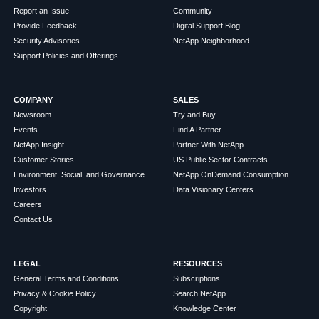
Report an Issue
Community
Provide Feedback
Digital Support Blog
Security Advisories
NetApp Neighborhood
Support Policies and Offerings
COMPANY
SALES
Newsroom
Try and Buy
Events
Find A Partner
NetApp Insight
Partner With NetApp
Customer Stories
US Public Sector Contracts
Environment, Social, and Governance
NetApp OnDemand Consumption
Investors
Data Visionary Centers
Careers
Contact Us
LEGAL
RESOURCES
General Terms and Conditions
Subscriptions
Privacy & Cookie Policy
Search NetApp
Copyright
Knowledge Center