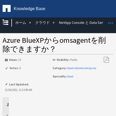
Knowledge Base
グローバル階層を展開/折りたたむ
ホーム
クラウド
NetApp Console と Data Services
Azure BlueXPからomsagentを削
除できますか？
Views:
23
Visibility:
Public
PDF
Votes:
0
Category:
cloud-volumes-ontap-cvo
と
Specialty:
cloud
し
て
Last Updated:
保
12/26/2022, 11:23:49 AM
存
環
境
回