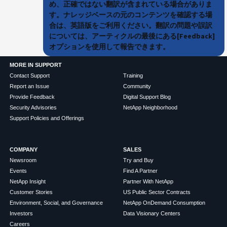
め、正確ではない翻訳が含まれている場合がありま
す。ナレッジベースの元のコンテンツを確認する場
合は、英語版をご利用ください。翻訳の問題や誤訳
については、アーティクルの最後にある[Feedback]
オプションを使用して報告できます。
MORE IN SUPPORT
Contact Support
Training
Report an Issue
Community
Provide Feedback
Digital Support Blog
Security Advisories
NetApp Neighborhood
Support Policies and Offerings
COMPANY
SALES
Newsroom
Try and Buy
Events
Find A Partner
NetApp Insight
Partner With NetApp
Customer Stories
US Public Sector Contracts
Environment, Social, and Governance
NetApp OnDemand Consumption
Investors
Data Visionary Centers
Careers