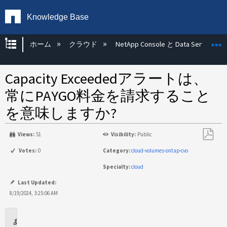
Knowledge Base
グローバル階層を展開/折りたたむ
ホーム
クラウド
NetApp Console と Data Services
Capacity Exceededアラートは、
常にPAYGO料金を請求すること
を意味しますか?
Views:
51
Visibility:
Public
PDF
Votes:
0
Category:
cloud-volumes-ontap-cvo
と
Specialty:
cloud
し
て
Last Updated:
保
8/19/2024, 3:25:06 AM
存
環