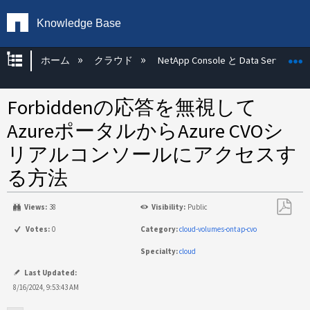
Knowledge Base
グローバル階層を展開/折りたたむ
ホーム
クラウド
NetApp Console と Data Services
Forbiddenの応答を無視して
AzureポータルからAzure CVOシ
リアルコンソールにアクセスす
る方法
Views:
38
Visibility:
Public
PDF
Votes:
0
Category:
cloud-volumes-ontap-cvo
と
Specialty:
cloud
し
て
Last Updated:
保
8/16/2024, 9:53:43 AM
存