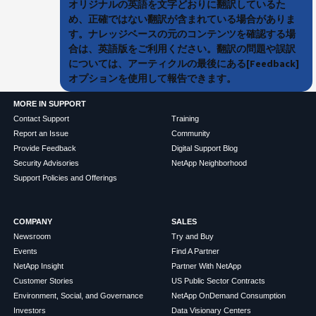
オリジナルの英語を文字どおりに翻訳しているた
め、正確ではない翻訳が含まれている場合がありま
す。ナレッジベースの元のコンテンツを確認する場
合は、英語版をご利用ください。翻訳の問題や誤訳
については、アーティクルの最後にある[Feedback]
オプションを使用して報告できます。
MORE IN SUPPORT
Contact Support
Training
Report an Issue
Community
Provide Feedback
Digital Support Blog
Security Advisories
NetApp Neighborhood
Support Policies and Offerings
COMPANY
SALES
Newsroom
Try and Buy
Events
Find A Partner
NetApp Insight
Partner With NetApp
Customer Stories
US Public Sector Contracts
Environment, Social, and Governance
NetApp OnDemand Consumption
Investors
Data Visionary Centers