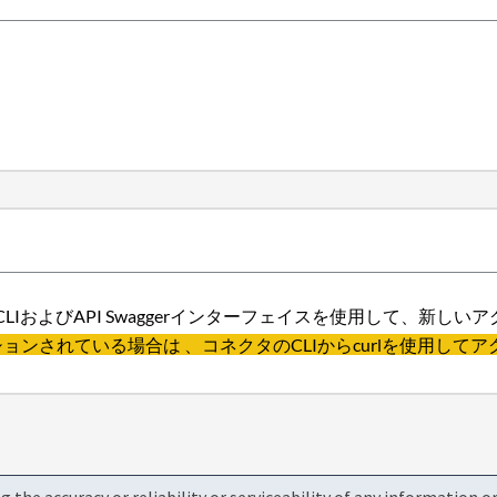
CLIおよびAPI Swaggerインターフェイスを使用して、新
ションされている場合は 、コネクタのCLIからcurlを使用し
the accuracy or reliability or serviceability of any information 