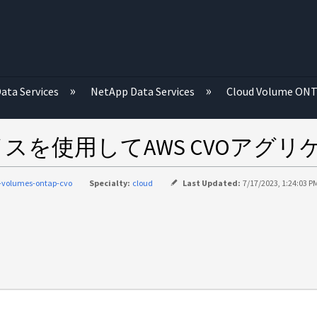
む
ata Services
NetApp Data Services
Cloud Volume ON
フェイスを使用してAWS CVOア
-volumes-ontap-cvo
Specialty:
cloud
Last Updated:
7/17/2023, 1:24:03 P