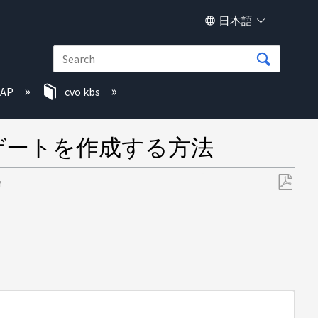
日本語
TAP
cvo kbs
グリゲートを作成する方法
M
PDF
と
し
て
保
存