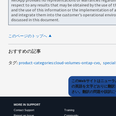
respect to any results that may be obtained by the use of 
and the use of this information or the implementation of a
and integrate them into the customer's operational envir
discussed in this document.
このページのトップへ
おすすめの記事
タグ
product-categories:cloud-volumes-ontap-cvo
special
このWebサイトはニュー
の英語を文字どおりに翻訳
さい。翻訳の問題や誤訳につ
MORE IN SUPPORT
Contact Support
Training
Report an Issue
Community