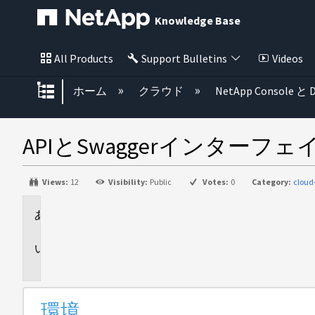
Knowledge Base
All Products
Support Bulletins
Videos
グローバル階層を展開/折りたた
ホーム
クラウド
NetApp Console と D
APIとSwaggerインター
Views:
12
Visibility:
Public
Votes:
0
Category:
cloud
環
境
説
明
環境