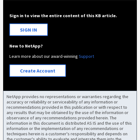
Sign in to view the entire content of this KB article.
SIGN IN
New to NetApp?
Learn more about our award-winning
Support
Create Account
NetApp provides no representations or warranties regarding the
accuracy or reliability or serviceability of any information or
recommendations provided in this publication or with respect to
any results that may be obtained by the use of the information or
observance of any recommendations provided herein. The
information in this document is distributed AS IS and the use of this
information or the implementation of any recommendations or
techniques herein is a customer's responsibility and depends on
the customer's ability to evaluate and integrate them into the