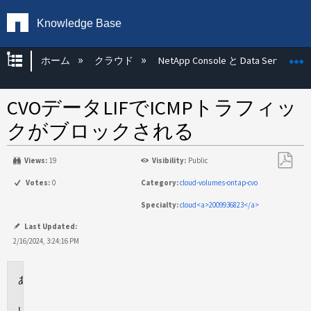
Knowledge Base
グローバル階層を展開/折りたたむ
ホーム
クラウド
NetApp Console と Data Services
CVOデータLIFでICMPトラフィッ
クがブロックされる
Views:
19
Visibility:
Public
PDF
Votes:
0
Category:
cloud-volumes-ontap-cvo
と
Specialty:
cloud<a>2009936823</a>
し
て
Last Updated:
保
2/16/2024, 3:24:16 PM
存
環
境
問