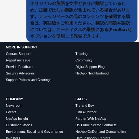
オリジナルの英語を文字どおりに翻訳しているた
め、正確ではない翻訳が含まれている場合がありま
す。ナレッジベースの元のコンテンツを確認する場
合は、英語版をご利用ください。翻訳の問題や誤訳
については、アーティクルの最後にある[Feedback]
オプションを使用して報告できます。
MORE IN SUPPORT
Contact Support
Training
Report an Issue
Community
Provide Feedback
Digital Support Blog
Security Advisories
NetApp Neighborhood
Support Policies and Offerings
COMPANY
SALES
Newsroom
Try and Buy
Events
Find A Partner
NetApp Insight
Partner With NetApp
Customer Stories
US Public Sector Contracts
Environment, Social, and Governance
NetApp OnDemand Consumption
Investors
Data Visionary Centers