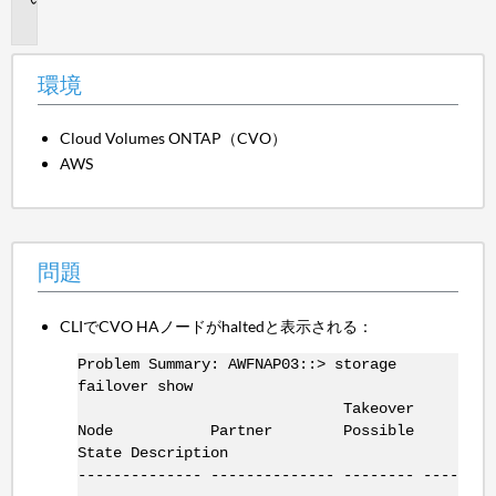
題
環境
Cloud Volumes ONTAP（CVO）
AWS
問題
CLIでCVO HAノードがhaltedと表示される：
Problem Summary: AWFNAP03::> storage
failover show
Takeover
Node Partner Possible
State Description
-------------- -------------- -------- ----