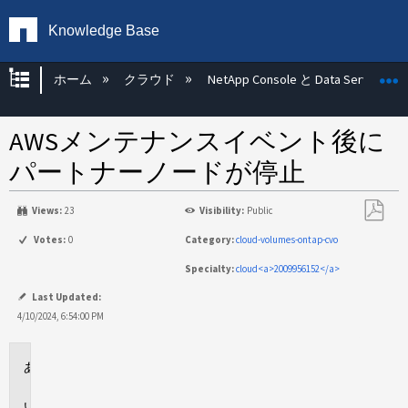
Knowledge Base
グローバル階層を展開/折りたたむ
ホーム
クラウド
NetApp Console と Data Services
AWSメンテナンスイベント後に
パートナーノードが停止
Views:
23
Visibility:
Public
PDF
Votes:
0
Category:
cloud-volumes-ontap-cvo
と
Specialty:
cloud<a>2009956152</a>
し
て
Last Updated:
保
4/10/2024, 6:54:00 PM
存
環
境
問