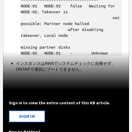
---------------------------------
NODE-01 NODE-02 false Waiting for
NODE-02, Takeover is
not
possible: Partner node halted
after disabling
takeover, Local node
missing partner disks
NODE-02 NODE-01 - Unknown
インスタンスはAWSでシステムチェックに合格せず、
ONTAPで適切にブートできません。
Sign in to view the entire content of this KB article.
SIGN IN
New to NetApp?