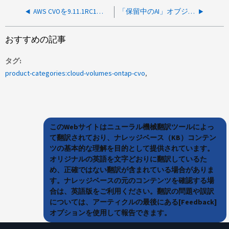
AWS CVOを9.11.1RC1にアップグレードする際にノードのリブート後にバージョンが一致しません
「保留中のAI」オブジェクト（DataSense）
おすすめの記事
タグ
product-categories:cloud-volumes-ontap-cvo
このWebサイトはニューラル機械翻訳ツールによっ
て翻訳されており、ナレッジベース（KB）コンテン
ツの基本的な理解を目的として提供されています。
オリジナルの英語を文字どおりに翻訳しているた
め、正確ではない翻訳が含まれている場合がありま
す。ナレッジベースの元のコンテンツを確認する場
合は、英語版をご利用ください。翻訳の問題や誤訳
については、アーティクルの最後にある[Feedback]
オプションを使用して報告できます。