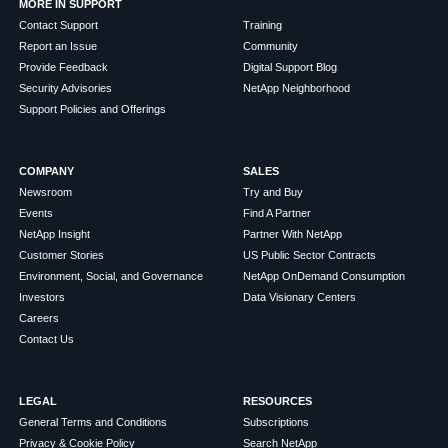
MORE IN SUPPORT
Contact Support
Training
Report an Issue
Community
Provide Feedback
Digital Support Blog
Security Advisories
NetApp Neighborhood
Support Policies and Offerings
COMPANY
SALES
Newsroom
Try and Buy
Events
Find A Partner
NetApp Insight
Partner With NetApp
Customer Stories
US Public Sector Contracts
Environment, Social, and Governance
NetApp OnDemand Consumption
Investors
Data Visionary Centers
Careers
Contact Us
LEGAL
RESOURCES
General Terms and Conditions
Subscriptions
Privacy & Cookie Policy
Search NetApp