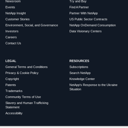
Newsroom
Try and Buy
Events
Find A Partner
NetApp Insight
Partner With NetApp
Customer Stories
US Public Sector Contracts
Environment, Social, and Governance
NetApp OnDemand Consumption
Investors
Data Visionary Centers
Careers
Contact Us
LEGAL
RESOURCES
General Terms and Conditions
Subscriptions
Privacy & Cookie Policy
Search NetApp
Copyright
Knowledge Center
Patents
NetApp's Response to the Ukraine
Situation
Trademarks
Community Terms of Use
Slavery and Human Trafficking
Statement
Accessibility