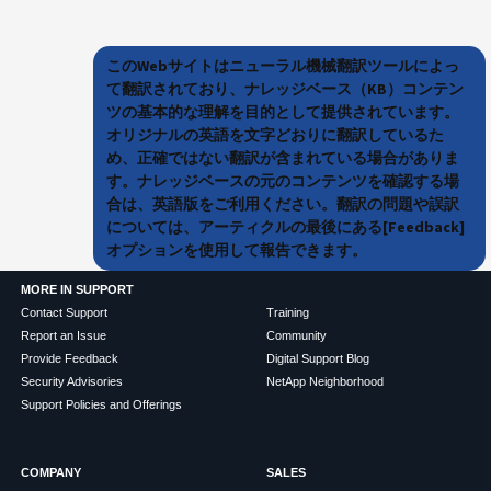
このWebサイトはニューラル機械翻訳ツールによっ
て翻訳されており、ナレッジベース（KB）コンテン
ツの基本的な理解を目的として提供されています。
オリジナルの英語を文字どおりに翻訳しているた
め、正確ではない翻訳が含まれている場合がありま
す。ナレッジベースの元のコンテンツを確認する場
合は、英語版をご利用ください。翻訳の問題や誤訳
については、アーティクルの最後にある[Feedback]
オプションを使用して報告できます。
MORE IN SUPPORT
Contact Support
Training
Report an Issue
Community
Provide Feedback
Digital Support Blog
Security Advisories
NetApp Neighborhood
Support Policies and Offerings
COMPANY
SALES