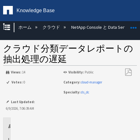
Knowledge Base
グローバル階層を展開/折りたたむ
ホーム
クラウド
NetApp Console と Data Services
クラウド分類データレポートの
抽出処理の遅延
Views:
14
Visibility:
Public
PDF
Votes:
0
Category:
cloud-manager
と
Specialty:
ds_dc
し
て
Last Updated:
保
6/9/2026, 7:06:39 AM
存
環
境
問