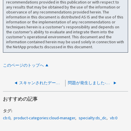
recommendations provided in this publication or with respect to
any results that may be obtained by the use of the information or
observance of any recommendations provided herein. The
information in this document is distributed AS IS and the use of this
information or the implementation of any recommendations or
techniques herein is a customer's responsibility and depends on
the customer's ability to evaluate and integrate them into the
customer's operational environment. This document and the
information contained herein may be used solely in connection with
the NetApp products discussed in this document.
このページのトップへ
スキャンされたデータベースでは、調査ページに機密情報は報告されません
問題が発生しました-接続がタイムアウトしました
おすすめの記事
タグ
cb:0
product-categories:cloud-manager
specialty:ds_dc
vb:0