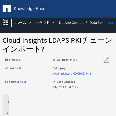
Knowledge Base
グローバル階層を展開/折りたたむ
ホーム
クラウド
NetApp Console と Data Services
Cloud Insights LDAPS PKIチェーン
インポート?
Views:
35
Visibility:
Public
PDF
Votes:
0
Category:
と
cloud-insights<a>2009590735</a>
し
Specialty:
cloud
Last Updated:
て
6/14/2023, 11:54:00 PM
保
存
環
境
問