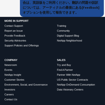
合は、英語版をご利用ください。翻訳の問題や誤訳
については、アーティクルの最後にある[Feedback]
オプションを使用して報告できます。
MORE IN SUPPORT
Contact Support
Training
Report an Issue
Community
Provide Feedback
Digital Support Blog
Security Advisories
NetApp Neighborhood
Support Policies and Offerings
COMPANY
SALES
Newsroom
Try and Buy
Events
Find A Partner
NetApp Insight
Partner With NetApp
Customer Stories
US Public Sector Contracts
Environment, Social, and Governance
NetApp OnDemand Consumption
Investors
Data Visionary Centers
Careers
Contact Us