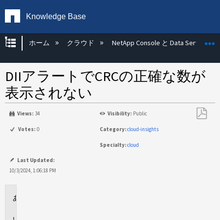
Knowledge Base
グローバル階層を展開/折りたたむ
ホーム
クラウド
NetApp Console と Data Services
DIIアラートでCRCの正確な数が
表示されない
Views:
34
Visibility:
Public
PDF
Votes:
0
Category:
cloud-insights
と
Specialty:
cloud
し
て
Last Updated:
保
10/3/2024, 1:06:18 PM
存
環
境
問