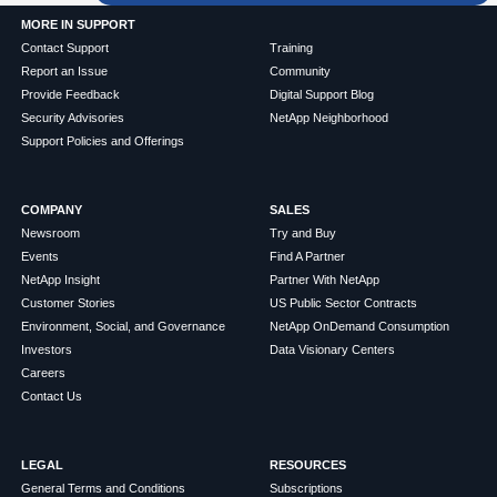
MORE IN SUPPORT
Contact Support
Training
Report an Issue
Community
Provide Feedback
Digital Support Blog
Security Advisories
NetApp Neighborhood
Support Policies and Offerings
COMPANY
SALES
Newsroom
Try and Buy
Events
Find A Partner
NetApp Insight
Partner With NetApp
Customer Stories
US Public Sector Contracts
Environment, Social, and Governance
NetApp OnDemand Consumption
Investors
Data Visionary Centers
Careers
Contact Us
LEGAL
RESOURCES
General Terms and Conditions
Subscriptions