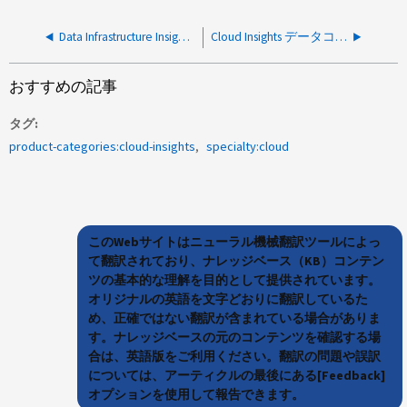
Data Infrastructure InsightsのAcquisition Unitに「Heartbeat failed」のステータスが表示される
Cloud Insights データコレクタのポーリングエラーは、 Acquisition Unit を再インストールしたあとにパスワードを復号化できないことを示しています
おすすめの記事
タグ
product-categories:cloud-insights
specialty:cloud
このWebサイトはニューラル機械翻訳ツールによっ
て翻訳されており、ナレッジベース（KB）コンテン
ツの基本的な理解を目的として提供されています。
オリジナルの英語を文字どおりに翻訳しているた
め、正確ではない翻訳が含まれている場合がありま
す。ナレッジベースの元のコンテンツを確認する場
合は、英語版をご利用ください。翻訳の問題や誤訳
については、アーティクルの最後にある[Feedback]
オプションを使用して報告できます。