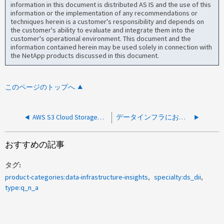
information in this document is distributed AS IS and the use of this
information or the implementation of any recommendations or
techniques herein is a customer's responsibility and depends on
the customer's ability to evaluate and integrate them into the
customer's operational environment. This document and the
information contained herein may be used solely in connection with
the NetApp products discussed in this document.
このページのトップへ
AWS S3 Cloud StorageのセットアップがIBM Cognosから削除された理由
データインフラにおけるDWH ETLの変更について、お客様に通知されるか
おすすめの記事
タグ
product-categories:data-infrastructure-insights
specialty:ds_dii
type:q_n_a