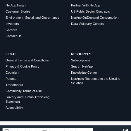
NetApp Insight
Partner With NetApp
Customer Stories
US Public Sector Contracts
Environment, Social, and Governance
NetApp OnDemand Consumption
Investors
Data Visionary Centers
Careers
Contact Us
LEGAL
RESOURCES
General Terms and Conditions
Subscriptions
Privacy & Cookie Policy
Search NetApp
Copyright
Knowledge Center
Patents
NetApp's Response to the Ukraine
Situation
Trademarks
Community Terms of Use
Slavery and Human Trafficking
Statement
Accessibility
この記事は役に立ちましたか？
©
2026
NetApp
English
Terms of Use
Privacy Policy