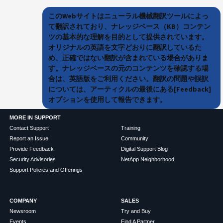
このWebサイトはニューラル機械翻訳ツールによっ
て翻訳されており、ナレッジベース（KB）コンテン
ツの基本的な理解を目的として提供されています。
オリジナルの英語を文字どおりに翻訳しているた
め、正確ではない翻訳が含まれている場合がありま
す。ナレッジベースの元のコンテンツを確認する場
合は、英語版をご利用ください。翻訳の問題や誤訳
については、アーティクルの最後にある[Feedback]
オプションを使用して報告できます。
MORE IN SUPPORT
Contact Support
Training
Report an Issue
Community
Provide Feedback
Digital Support Blog
Security Advisories
NetApp Neighborhood
Support Policies and Offerings
COMPANY
SALES
Newsroom
Try and Buy
Events
Find A Partner