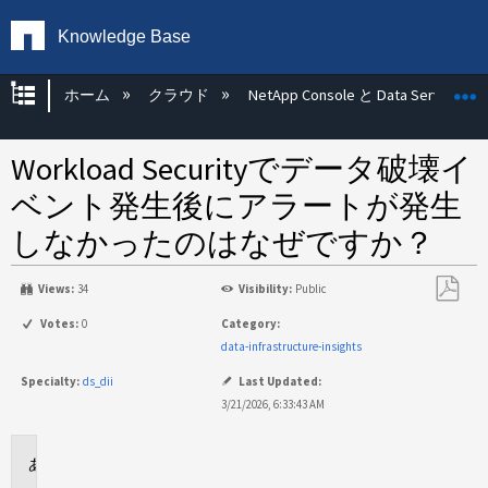
Knowledge Base
グローバル階層を展開/折りたたむ
ホーム
クラウド
NetApp Console と Data Services
Workload Securityでデータ破壊イ
ベント発生後にアラートが発生
しなかったのはなぜですか？
Views:
34
Visibility:
Public
PDF
Votes:
0
Category:
と
data-infrastructure-insights
し
Specialty:
ds_dii
Last Updated:
て
3/21/2026, 6:33:43 AM
保
存
環
境