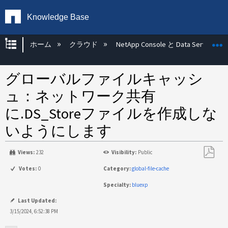
Knowledge Base
グローバル階層を展開/折りたたむ
ホーム
クラウド
NetApp Console と Data Services
グローバルファイルキャッシ
ュ：ネットワーク共有
に.DS_Storeファイルを作成しな
いようにします
Views:
232
Visibility:
Public
PDF
Votes:
0
Category:
global-file-cache
と
Specialty:
bluexp
し
て
Last Updated:
保
3/15/2024, 6:52:38 PM
存