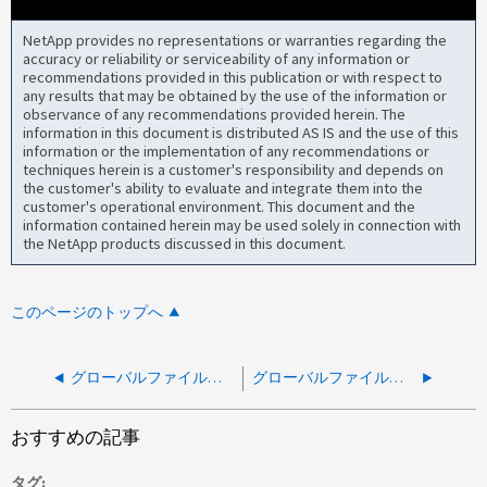
NetApp provides no representations or warranties regarding the
accuracy or reliability or serviceability of any information or
recommendations provided in this publication or with respect to
any results that may be obtained by the use of the information or
observance of any recommendations provided herein. The
information in this document is distributed AS IS and the use of this
information or the implementation of any recommendations or
techniques herein is a customer's responsibility and depends on
the customer's ability to evaluate and integrate them into the
customer's operational environment. This document and the
information contained herein may be used solely in connection with
the NetApp products discussed in this document.
このページのトップへ
グローバルファイルキャッシュ：事前格納ジョブを表示できません
グローバルファイルキャッシュ：LMSの新しい名前（GFC）でエッジを登録します。
おすすめの記事
タグ