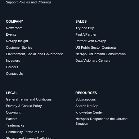
Support Policies and Offerings
COMPANY
SALES
Newsroom
Try and Buy
Events
Find A Partner
NetApp Insight
Partner With NetApp
Customer Stories
US Public Sector Contracts
Environment, Social, and Governance
NetApp OnDemand Consumption
Investors
Data Visionary Centers
Careers
Contact Us
LEGAL
RESOURCES
General Terms and Conditions
Subscriptions
Privacy & Cookie Policy
Search NetApp
Copyright
Knowledge Center
Patents
NetApp's Response to the Ukraine
Situation
Trademarks
Community Terms of Use
Slavery and Human Trafficking