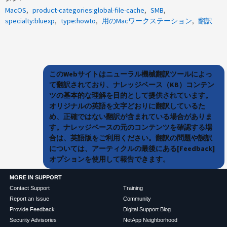
MacOS
product-categories:global-file-cache
SMB
specialty:bluexp
type:howto
用のMacワークステーション
翻訳
このWebサイトはニューラル機械翻訳ツールによっ
て翻訳されており、ナレッジベース（KB）コンテン
ツの基本的な理解を目的として提供されています。
オリジナルの英語を文字どおりに翻訳しているた
め、正確ではない翻訳が含まれている場合がありま
す。ナレッジベースの元のコンテンツを確認する場
合は、英語版をご利用ください。翻訳の問題や誤訳
については、アーティクルの最後にある[Feedback]
オプションを使用して報告できます。
MORE IN SUPPORT
Contact Support
Training
Report an Issue
Community
Provide Feedback
Digital Support Blog
Security Advisories
NetApp Neighborhood