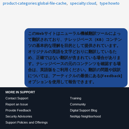
product-categories:global-file-cache
specialty:cloud
type:howto
このWebサイトはニューラル機械翻訳ツールによっ
て翻訳されており、ナレッジベース（KB）コンテン
ツの基本的な理解を目的として提供されています。
オリジナルの英語を文字どおりに翻訳しているた
め、正確ではない翻訳が含まれている場合がありま
す。ナレッジベースの元のコンテンツを確認する場
合は、英語版をご利用ください。翻訳の問題や誤訳
については、アーティクルの最後にある[Feedback]
オプションを使用して報告できます。
MORE IN SUPPORT
Contact Support
Training
Report an Issue
Community
Provide Feedback
Digital Support Blog
Security Advisories
NetApp Neighborhood
Support Policies and Offerings