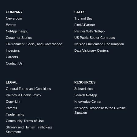
COMPANY
SALES
Newsroom
Try and Buy
Events
Find A Partner
NetApp Insight
Partner With NetApp
Customer Stories
US Public Sector Contracts
Environment, Social, and Governance
NetApp OnDemand Consumption
Investors
Data Visionary Centers
Careers
Contact Us
LEGAL
RESOURCES
General Terms and Conditions
Subscriptions
Privacy & Cookie Policy
Search NetApp
Copyright
Knowledge Center
Patents
NetApp's Response to the Ukraine
Situation
Trademarks
Community Terms of Use
Slavery and Human Trafficking
Statement