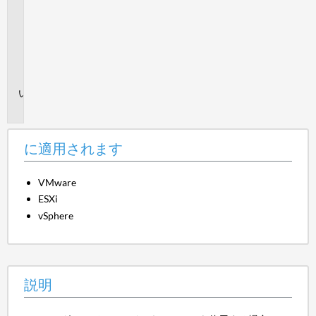
適
用
さ
れ
ま
す
説
明
に適用されます
VMware
ESXi
vSphere
説明