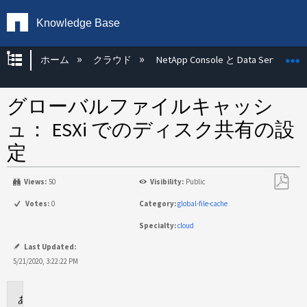
Knowledge Base
グローバル階層を展開/折りたたむ
ホーム
クラウド
NetApp Console と Data Services
グローバルファイルキャッシ
ュ： ESXi でのディスク共有の設
定
Views:
50
Visibility:
Public
PDF
Votes:
0
Category:
global-file-cache
と
Specialty:
cloud
し
て
Last Updated:
保
5/21/2020, 3:22:22 PM
存
に