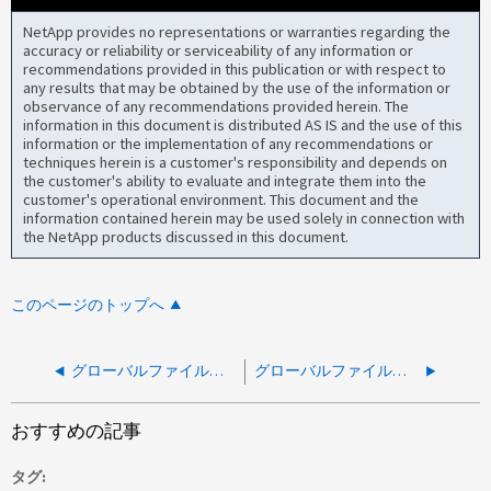
NetApp provides no representations or warranties regarding the
accuracy or reliability or serviceability of any information or
recommendations provided in this publication or with respect to
any results that may be obtained by the use of the information or
observance of any recommendations provided herein. The
information in this document is distributed AS IS and the use of this
information or the implementation of any recommendations or
techniques herein is a customer's responsibility and depends on
the customer's ability to evaluate and integrate them into the
customer's operational environment. This document and the
information contained herein may be used solely in connection with
the NetApp products discussed in this document.
このページのトップへ
グローバルファイルキャッシュ：セキュリティIDを割り当てることはできません
グローバルファイルキャッシュ：ライセンスの期限が切れたため機能が停止しました
おすすめの記事
タグ