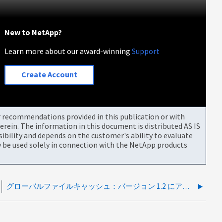
New to NetApp?
Learn more about our award-winning
Support
Create Account
or recommendations provided in this publication or with
rein. The information in this document is distributed AS IS
bility and depends on the customer's ability to evaluate
be used solely in connection with the NetApp products
グローバルファイルキャッシュ：バージョン 1.2 にアップグレードすると GFC UI が開きません