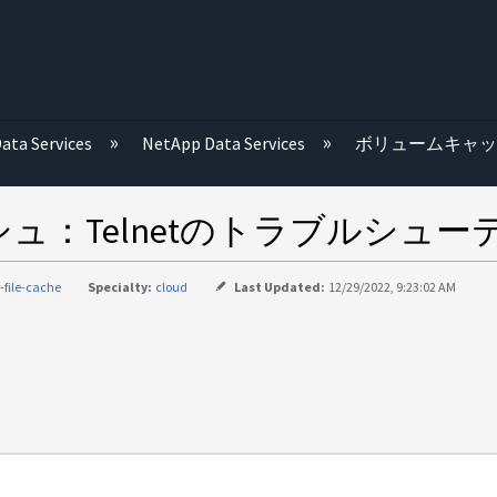
む
ata Services
NetApp Data Services
ボリュームキャ
：Telnetのトラブルシュー
-file-cache
Specialty:
cloud
Last Updated:
12/29/2022, 9:23:02 AM