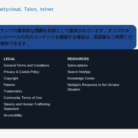
alty:cloud
Talon
telnet
ンテンツの基本的な理解を目的として提供されています。オリジナル
ッジベースの元のコンテンツを確認する場合は、英語版をご利用くだ
て報告できます。
LEGAL
RESOURCES
General Terms and Conditions
Subscriptions
Privacy & Cookie Policy
Search NetApp
Copyright
Knowledge Center
Patents
NetApp's Response to the Ukraine
Situation
Trademarks
Community Terms of Use
Slavery and Human Trafficking
Statement
Accessibility