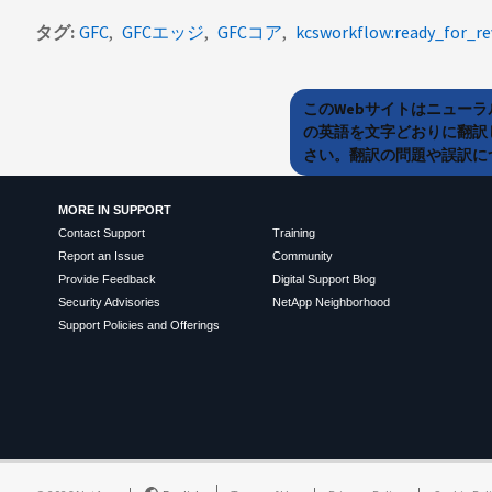
タグ
GFC
GFCエッジ
GFCコア
kcsworkflow:ready_for_re
このWebサイトはニュー
の英語を文字どおりに翻訳
さい。翻訳の問題や誤訳につ
MORE IN SUPPORT
Contact Support
Training
Report an Issue
Community
Provide Feedback
Digital Support Blog
Security Advisories
NetApp Neighborhood
Support Policies and Offerings