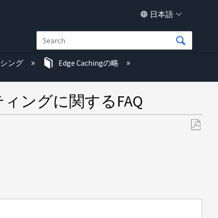
日本語
ッシング
Edge Cachingの略
ティングに関するFAQ
PDF
と
し
て
保
存