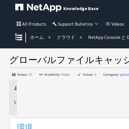
Knowledge Base
All Products
Support Bulletins
Videos
グローバル階層を展開/折りたた
ホーム
クラウド
NetApp Console と D
グローバルファイルキャッシュ
Views:
33
Visibility:
Public
Votes:
0
Category:
global
環
境
問
題
環境