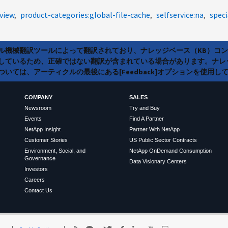
view
product-categories:global-file-cache
selfservice:na
speci
ラル機械翻訳ツールによって翻訳されており、ナレッジベース（KB）コ
しているため、正確ではない翻訳が含まれている場合があります。ナレ
いては、アーティクルの最後にある[Feedback]オプションを使用し
COMPANY
SALES
Newsroom
Try and Buy
Events
Find A Partner
NetApp Insight
Partner With NetApp
Customer Stories
US Public Sector Contracts
Environment, Social, and
NetApp OnDemand Consumption
Governance
Data Visionary Centers
Investors
Careers
Contact Us