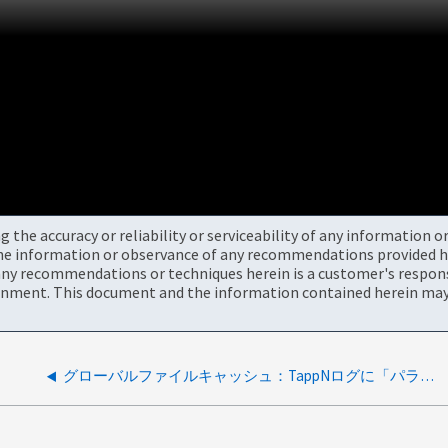
the accuracy or reliability or serviceability of any information 
the information or observance of any recommendations provided he
ny recommendations or techniques herein is a customer's responsi
onment. This document and the information contained herein may 
グローバルファイルキャッシュ：TappNログに「パラメータが正しくありません」というエラーが表示される