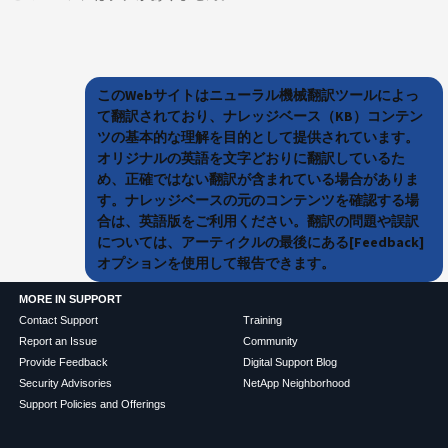
このWebサイトはニューラル機械翻訳ツールによっ
て翻訳されており、ナレッジベース（KB）コンテン
ツの基本的な理解を目的として提供されています。
オリジナルの英語を文字どおりに翻訳しているた
め、正確ではない翻訳が含まれている場合がありま
す。ナレッジベースの元のコンテンツを確認する場
合は、英語版をご利用ください。翻訳の問題や誤訳
については、アーティクルの最後にある[Feedback]
オプションを使用して報告できます。
MORE IN SUPPORT
Contact Support
Training
Report an Issue
Community
Provide Feedback
Digital Support Blog
Security Advisories
NetApp Neighborhood
Support Policies and Offerings