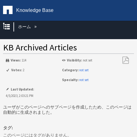
Knowledge Base
グローバル階層を展開/折りたたむ
ホーム
KB Archived Articles
Views:
114
Visibility:
not set
PDF
Votes:
2
Category:
not set
と
Specialty:
not set
し
て
Last Updated:
保
4/5/2023, 2:03:21 PM
存
ユーザがこのページへのサブページを作成したため、このページは
自動的に生成されました。
タグ
このページにはタグがありません。