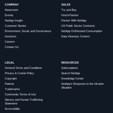
COMPANY
SALES
Newsroom
Try and Buy
Events
Find A Partner
NetApp Insight
Partner With NetApp
Customer Stories
US Public Sector Contracts
Environment, Social, and Governance
NetApp OnDemand Consumption
Investors
Data Visionary Centers
Careers
Contact Us
LEGAL
RESOURCES
General Terms and Conditions
Subscriptions
Privacy & Cookie Policy
Search NetApp
Copyright
Knowledge Center
Patents
NetApp's Response to the Ukraine
Situation
Trademarks
Community Terms of Use
Slavery and Human Trafficking
Statement
Accessibility