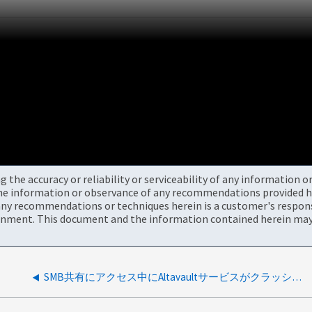
the accuracy or reliability or serviceability of any information 
the information or observance of any recommendations provided he
ny recommendations or techniques herein is a customer's responsi
onment. This document and the information contained herein may 
SMB共有にアクセス中にAltavaultサービスがクラッシュする