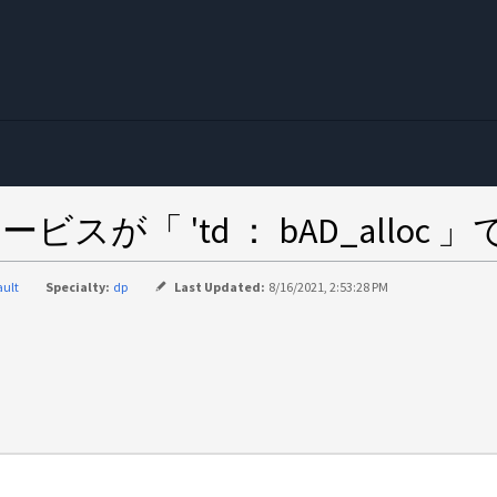
む
サービスが「 'td ： bAD_all
ault
Specialty:
dp
Last Updated:
8/16/2021, 2:53:28 PM