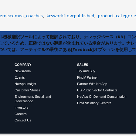
hemea:emea_coaches
kcsworkflow:published
product-categorie
ラル機械翻訳ツールによって翻訳されており、ナレッジベース（KB）コ
しているため、正確ではない翻訳が含まれている場合があります。ナレ
いては、アーティクルの最後にある[Feedback]オプションを使用し
COMPANY
SALES
Newsroom
Try and Buy
Events
Find A Partner
NetApp Insight
Partner With NetApp
Customer Stories
US Public Sector Contracts
Environment, Social, and
NetApp OnDemand Consumption
Governance
Data Visionary Centers
Investors
Careers
Contact Us