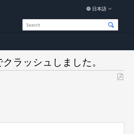
日本語
oc 」でクラッシュしました。
PDF
と
し
て
保
存