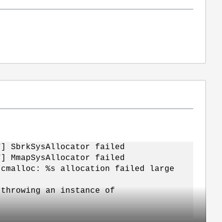
7] SbrkSysAllocator failed
7] MmapSysAllocator failed
tcmalloc: %s allocation failed large
 throwing an instance of