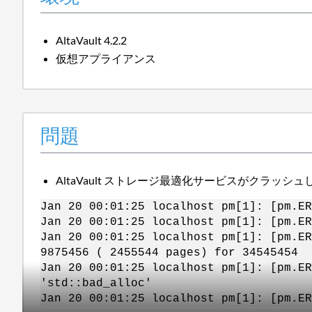
AltaVault 4.2.2
仮想アプライアンス
問題
AltaVault ストレージ最適化サービスがクラッシ
Jan 20 00:01:25 localhost pm[1]: [pm.ER
Jan 20 00:01:25 localhost pm[1]: [pm.ER
Jan 20 00:01:25 localhost pm[1]: [pm.ER
9875456 ( 2455544 pages) for 34545454
Jan 20 00:01:25 localhost pm[1]: [pm.ER
'std::bad_alloc'
Jan 20 00:01:25 localhost pm[1]: [pm.ER