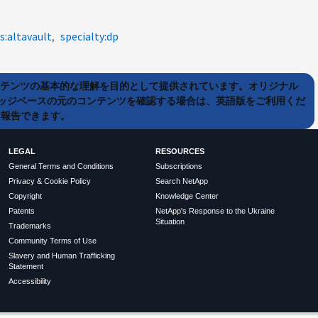
s:altavault
specialty:dp
ンテンツの基本的な理解を目的として提供されています。オリジナル
ッジベースの元のコンテンツを確認する場合は、英語版をご利用くだ
て報告できます。
LEGAL
RESOURCES
General Terms and Conditions
Subscriptions
Privacy & Cookie Policy
Search NetApp
Copyright
Knowledge Center
Patents
NetApp's Response to the Ukraine
Situation
Trademarks
Community Terms of Use
Slavery and Human Trafficking
Statement
Accessibility