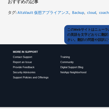
おすすめの記事
タグ
AltaVault 仮想アプライアンス
Backup
cloud
coac
このWebサイトはニュー
の英語を文字どおりに翻訳
さい。翻訳の問題や誤訳につ
MORE IN SUPPORT
Contact Support
Training
Report an Issue
Community
Provide Feedback
Digital Support Blog
Security Advisories
NetApp Neighborhood
Support Policies and Offerings