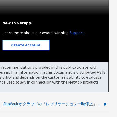
New to NetApp?
Learn more about our award-winning
Support
Create Account
or recommendations provided in this publication or with
rein. The information in this document is distributed AS IS
bility and depends on the customer's ability to evaluate
be used solely in connection with the NetApp products
AltaVaultがクラウドの「レプリケーション一時停止」アラートを繰り返しトリガーする