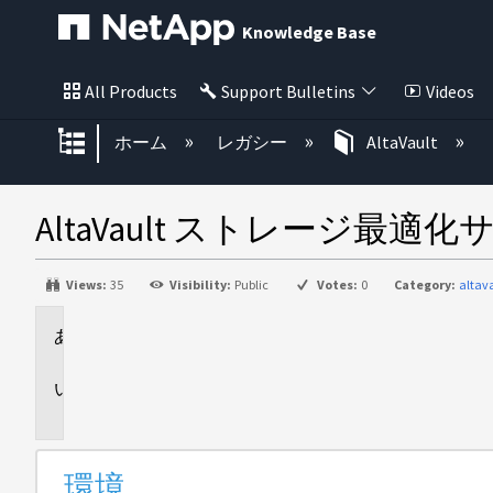
Knowledge Base
All Products
Support Bulletins
Videos
グローバル階層を展開/折りたた
ホーム
レガシー
AltaVault
AltaVault ストレージ最適化
Views:
35
Visibility:
Public
Votes:
0
Category:
altav
環
境
問
題
環境