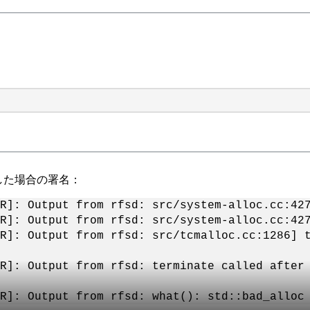
ュした場合の署名：
R]: Output from rfsd: src/system-alloc.cc:42
R]: Output from rfsd: src/system-alloc.cc:42
R]: Output from rfsd: src/tcmalloc.cc:1286] 
R]: Output from rfsd: terminate called after
R]: Output from rfsd: what(): std::bad_alloc