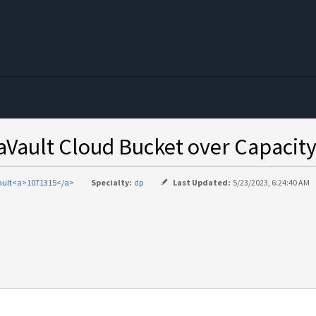
む
lt Cloud Bucket over Capacit
ault<a>1071315</a>
Specialty:
dp
Last Updated:
5/23/2023, 6:24:40 AM