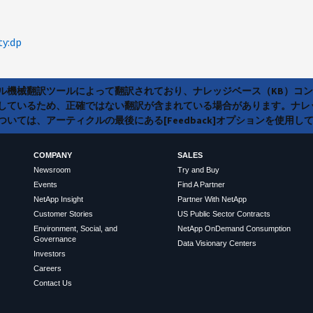
ty:dp
ラル機械翻訳ツールによって翻訳されており、ナレッジベース（KB）コ
しているため、正確ではない翻訳が含まれている場合があります。ナレ
いては、アーティクルの最後にある[Feedback]オプションを使用し
COMPANY
SALES
Newsroom
Try and Buy
Events
Find A Partner
NetApp Insight
Partner With NetApp
Customer Stories
US Public Sector Contracts
Environment, Social, and
NetApp OnDemand Consumption
Governance
Data Visionary Centers
Investors
Careers
Contact Us