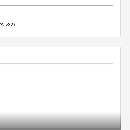
A-v32）