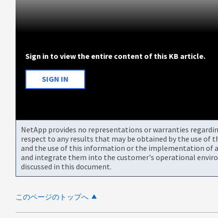
Sign in to view the entire content of this KB article.
SIGN IN
NetApp provides no representations or warranties regarding 
respect to any results that may be obtained by the use of 
and the use of this information or the implementation of a
and integrate them into the customer's operational envir
discussed in this document.
このページのトップへ