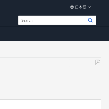
日本語
y
PDF
と
し
て
保
存