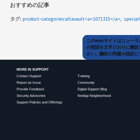
おすすめの記事
タグ
product-categories:altavault<a>1071315</a>
special
このWebサイトはニュー
の英語を文字どおりに翻訳
さい。翻訳の問題や誤訳につ
MORE IN SUPPORT
Contact Support
Training
Report an Issue
Community
Provide Feedback
Digital Support Blog
Security Advisories
NetApp Neighborhood
Support Policies and Offerings