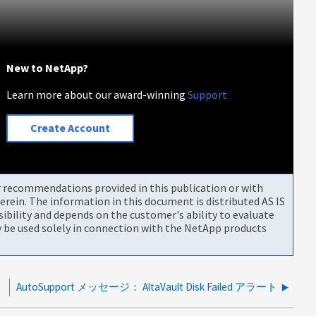
New to NetApp?
Learn more about our award-winning
Support
Create Account
or recommendations provided in this publication or with
rein. The information in this document is distributed AS IS
bility and depends on the customer's ability to evaluate
be used solely in connection with the NetApp products
AutoSupport メッセージ： AltaVault Disk Failed アラート