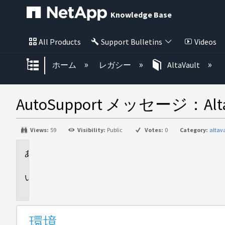
Knowledge Base
All Products
Support Bulletins
Videos
グローバル階層を展開/折りたた
ホーム
レガシー
AltaVault
AutoSupport メッセージ：AltaVau
Views:
59
Visibility:
Public
Votes:
0
Category:
altav
環
境
問
題
環境