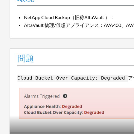
NetApp Cloud Backup（旧称AltaVault ）：
AltaVault 物理/仮想アプライアンス：AVA400、AVA80
問題
ア
Cloud Bucket Over Capacity: Degraded