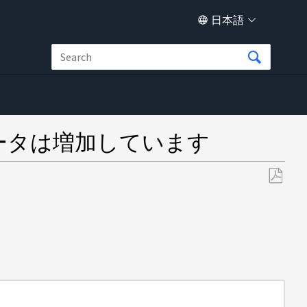
日本語
データは増加しています
PDF
と
し
て
保
存