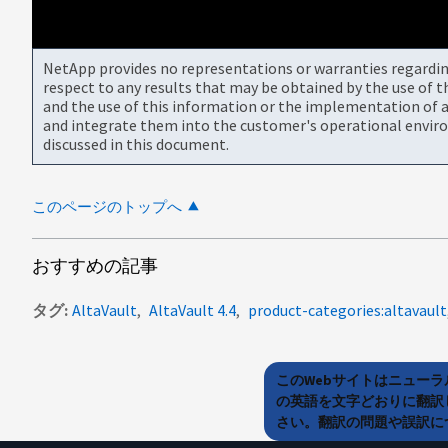
NetApp provides no representations or warranties regarding 
respect to any results that may be obtained by the use of 
and the use of this information or the implementation of a
and integrate them into the customer's operational envir
discussed in this document.
このページのトップへ
おすすめの記事
タグ
AltaVault
AltaVault 4.4
product-categories:altavault
このWebサイトはニュー
の英語を文字どおりに翻訳
さい。翻訳の問題や誤訳につ