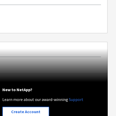
New to NetApp?
Learn more about our award-winning
Support
Create Account