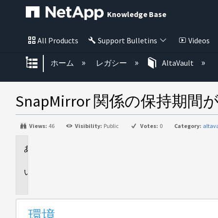
Knowledge Base
All Products
Support Bulletins
Videos
グローバル階層を展開/折りたた
ホーム
レガシー
AltaVault
SnapMirror 関係の
Views:
46
Visibility:
Public
Votes:
0
Category:
altav
環
境
問
題
環境