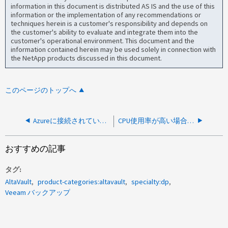
information in this document is distributed AS IS and the use of this
information or the implementation of any recommendations or
techniques herein is a customer's responsibility and depends on
the customer's ability to evaluate and integrate them into the
customer's operational environment. This document and the
information contained herein may be used solely in connection with
the NetApp products discussed in this document.
このページのトップへ
Azureに接続されているAVAのGetBlobProperties APIトランザクションの多く
CPU使用率が高い場合にAltaVaultで複数のプロセスダンプが生成される
おすすめの記事
タグ
AltaVault
product-categories:altavault
specialty:dp
Veeam バックアップ