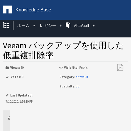
Knowledge Base
グローバル階層を展開/折りたたむ
ホーム
レガシー
AltaVault
Veeam バックアップを使用した
低重複排除率
Views:
89
Visibility:
Public
PDF
Votes:
0
Category:
altavault
と
Specialty:
dp
し
て
Last Updated:
保
7/10/2020, 1:54:10 PM
存
に
適
用