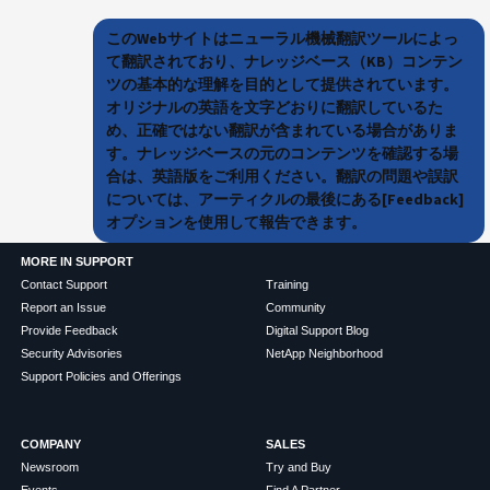
このWebサイトはニューラル機械翻訳ツールによっ
て翻訳されており、ナレッジベース（KB）コンテン
ツの基本的な理解を目的として提供されています。
オリジナルの英語を文字どおりに翻訳しているた
め、正確ではない翻訳が含まれている場合がありま
す。ナレッジベースの元のコンテンツを確認する場
合は、英語版をご利用ください。翻訳の問題や誤訳
については、アーティクルの最後にある[Feedback]
オプションを使用して報告できます。
MORE IN SUPPORT
Contact Support
Training
Report an Issue
Community
Provide Feedback
Digital Support Blog
Security Advisories
NetApp Neighborhood
Support Policies and Offerings
COMPANY
SALES
Newsroom
Try and Buy
Events
Find A Partner