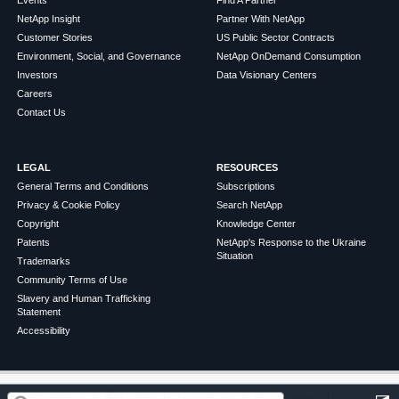
NetApp Insight
Partner With NetApp
Customer Stories
US Public Sector Contracts
Environment, Social, and Governance
NetApp OnDemand Consumption
Investors
Data Visionary Centers
Careers
Contact Us
LEGAL
RESOURCES
General Terms and Conditions
Subscriptions
Privacy & Cookie Policy
Search NetApp
Copyright
Knowledge Center
Patents
NetApp's Response to the Ukraine
Situation
Trademarks
Community Terms of Use
Slavery and Human Trafficking
Statement
Accessibility
この記事は役に立ちましたか？
©
2026
NetApp
English
Terms of Use
Privacy Policy