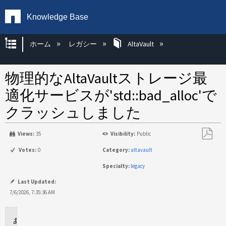
Knowledge Base
グローバル階層を展開/折りたたむ
ホーム
レガシー
AltaVault
物理的なAltaVaultストレージ最
適化サービスが'std::bad_alloc'で
クラッシュしました
Views:
35
Visibility:
Public
PDF
Votes:
0
Category:
altavault
と
Specialty:
legacy
し
て
Last Updated:
保
7/6/2026, 7:35:36 AM
存
環