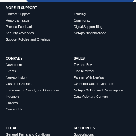
MORE IN SUPPORT
Contact Support
Training
Report an Issue
Community
Provide Feedback
Digital Support Blog
Security Advisories
NetApp Neighborhood
Support Policies and Offerings
COMPANY
SALES
Newsroom
Try and Buy
Events
Find A Partner
NetApp Insight
Partner With NetApp
Customer Stories
US Public Sector Contracts
Environment, Social, and Governance
NetApp OnDemand Consumption
Investors
Data Visionary Centers
Careers
Contact Us
LEGAL
RESOURCES
General Terms and Conditions
Subscriptions