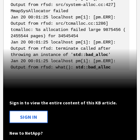
Output from rfsd: src/system-alloc.cc:427]
MmapSysAllocator failed
Jan 20 00:01:25 localhost pm[1]: [pm.ERR]:
Output from rfsd: src/tcmalloc.cc:1286]
tcmalloc: %s allocation failed large 9875456 (
2455544 pages) for 34545454
Jan 20 00:01:25 localhost pm[1]: [pm.ERR]:
Output from rfsd: terminate called after
throwing an instance of '
std::bad_alloc
'
Jan 20 00:01:25 localhost pm[1]: [pm.ERR]:
Output from rfsd: what():
std::bad_alloc
Sign in to view the entire content of this KB article.
SIGN IN
New to NetApp?