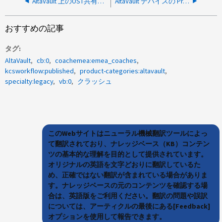
AltaVault 上のOST共有がNetBackupでダウンと表示されている
AltaVault デバイスの Prepop ジョブが数時間処理中に停止しました
おすすめの記事
タグ
AltaVault
cb:0
coachemea:emea_coaches
kcsworkflow:published
product-categories:altavault
specialty:legacy
vb:0
クラッシュ
このWebサイトはニューラル機械翻訳ツールによっ
て翻訳されており、ナレッジベース（KB）コンテン
ツの基本的な理解を目的として提供されています。
オリジナルの英語を文字どおりに翻訳しているた
め、正確ではない翻訳が含まれている場合がありま
す。ナレッジベースの元のコンテンツを確認する場
合は、英語版をご利用ください。翻訳の問題や誤訳
については、アーティクルの最後にある[Feedback]
オプションを使用して報告できます。