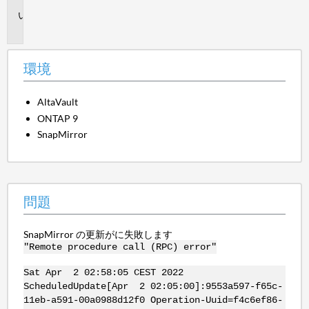
問
題
環境
AltaVault
ONTAP 9
SnapMirror
問題
SnapMirror の更新がに失敗します
"Remote procedure call (RPC) error"
Sat Apr 2 02:58:05 CEST 2022
ScheduledUpdate[Apr 2 02:05:00]:9553a597-f65c-
11eb-a591-00a0988d12f0 Operation-Uuid=f4c6ef86-