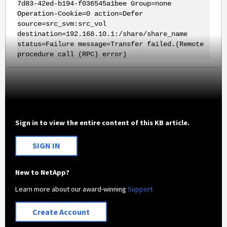
7d83-42ed-b194-f036545a1bee Group=none
Operation-Cookie=0 action=Defer
source=src_svm:src_vol
destination=192.168.10.1:/share/share_name
status=Failure message=Transfer failed.(Remote
procedure call (RPC) error)
Sign in to view the entire content of this KB article.
SIGN IN
New to NetApp?
Learn more about our award-winning
Support
Create Account