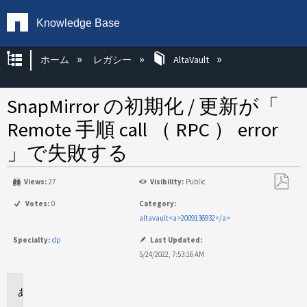
Knowledge Base
グローバル階層を展開/折りたたむ
ホーム
レガシー
AltaVault
SnapMirror の初期化 / 更新が「
Remote 手順 call （ RPC ） error
」で失敗する
Views:
27
Visibility:
Public
PDF
Votes:
0
Category:
と
altavault<a>2009136932</a>
し
Specialty:
dp
Last Updated:
て
5/24/2022, 7:53:16 AM
保
存
環
境