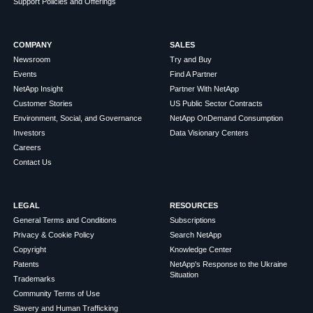
Support Policies and Offerings
COMPANY
SALES
Newsroom
Try and Buy
Events
Find A Partner
NetApp Insight
Partner With NetApp
Customer Stories
US Public Sector Contracts
Environment, Social, and Governance
NetApp OnDemand Consumption
Investors
Data Visionary Centers
Careers
Contact Us
LEGAL
RESOURCES
General Terms and Conditions
Subscriptions
Privacy & Cookie Policy
Search NetApp
Copyright
Knowledge Center
Patents
NetApp's Response to the Ukraine
Situation
Trademarks
Community Terms of Use
Slavery and Human Trafficking