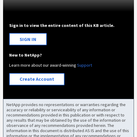
Sign in to view the entire content of this KB article.
SIGN IN
New to NetApp?
Learn more about our award-winning
Support
Create Account
NetApp provides no representations or warranties regarding the
accuracy or reliability or serviceability of any information or
recommendations provided in this publication or with respect to
any results that may be obtained by the use of the information or
observance of any recommendations provided herein. The
information in this document is distributed AS IS and the use of this
information or the implementation of any recommendations or