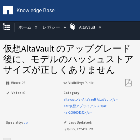
Knowledge Base
グローバル階層を展開/折りたたむ
ホーム
レガシー
AltaVault
仮想AltaVault のアップグレード
後に、モデルのハッシュストア
サイズが正しくありません
Views:
28
Visibility:
Public
PDF
Votes:
0
Category:
と
altavault<a>AltaVault AltaVault</a>
し
<a>仮想アプライアンス</a>
て
<a>2008604142</a>
保
Specialty:
dp
Last Updated:
存
5/3/2022, 12:54:05 PM