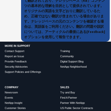
て翻訳されており、ナレッジベース（KB）コンテン
ツの基本的な理解を目的として提供されています。
オリジナルの英語を文字どおりに翻訳しているた
め、正確ではない翻訳が含まれている場合がありま
す。ナレッジベースの元のコンテンツを確認する場
合は、英語版をご利用ください。翻訳の問題や誤訳
については、アーティクルの最後にある[Feedback]
オプションを使用して報告できます。
MORE IN SUPPORT
Contact Support
Training
Report an Issue
Community
Provide Feedback
Digital Support Blog
Security Advisories
NetApp Neighborhood
Support Policies and Offerings
COMPANY
SALES
Newsroom
Try and Buy
Events
Find A Partner
NetApp Insight
Partner With NetApp
Customer Stories
US Public Sector Contracts