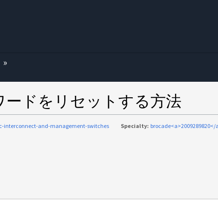
む
でパスワードをリセットする方法
ic-interconnect-and-management-switches
Specialty:
brocade<a>2009289820</