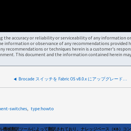
the accuracy or reliability or serviceability of any information 
the information or observance of any recommendations provided he
ny recommendations or techniques herein is a customer's responsi
onment. This document and the information contained herein may 
Brocade スイッチを Fabric OS v8.0.x にアップグレード中にエラーが発生しました
ment-switches
type:howto
ラル機械翻訳ツールによって翻訳されており、ナレッジベース（KB）コ