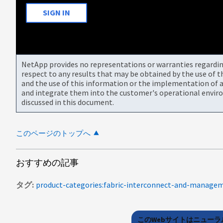
SIGN IN
NetApp provides no representations or warranties regarding 
respect to any results that may be obtained by the use of 
and the use of this information or the implementation of a
and integrate them into the customer's operational envir
discussed in this document.
このページのトップへ
おすすめの記事
タグ
product-categories:fabric-interconnect-and-manage
このWebサイトはニュー