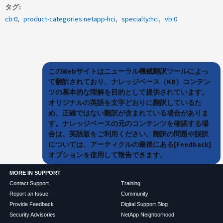
タグ
cb:0
product-categories:netapp-hci
specialty:hci
vb:0
このWebサイトはニューラル機械翻訳ツールによっ
て翻訳されており、ナレッジベース（KB）コンテン
ツの基本的な理解を目的として提供されています。
オリジナルの英語を文字どおりに翻訳しているた
め、正確ではない翻訳が含まれている場合がありま
す。ナレッジベースの元のコンテンツを確認する場
合は、英語版をご利用ください。翻訳の問題や誤訳
については、アーティクルの最後にある[Feedback]
オプションを使用して報告できます。
MORE IN SUPPORT
Contact Support
Training
Report an Issue
Community
Provide Feedback
Digital Support Blog
Security Advisories
NetApp Neighborhood