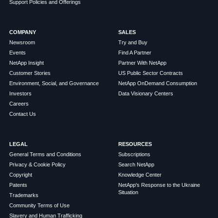
Support Policies and Offerings
COMPANY
SALES
Newsroom
Try and Buy
Events
Find A Partner
NetApp Insight
Partner With NetApp
Customer Stories
US Public Sector Contracts
Environment, Social, and Governance
NetApp OnDemand Consumption
Investors
Data Visionary Centers
Careers
Contact Us
LEGAL
RESOURCES
General Terms and Conditions
Subscriptions
Privacy & Cookie Policy
Search NetApp
Copyright
Knowledge Center
Patents
NetApp's Response to the Ukraine
Situation
Trademarks
Community Terms of Use
Slavery and Human Trafficking