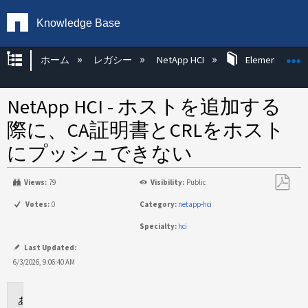
Knowledge Base
グローバル階層を展開/折りたたむ
ホーム
レガシー
NetApp HCI
Element Sof
NetApp HCI - ホストを追加する
際に、CA証明書とCRLをホスト
にプッシュできない
Views:
79
Visibility:
Public
PDF
Votes:
0
Category:
netapp-hci
と
Specialty:
hci
し
て
Last Updated:
保
6/3/2026, 9:06:40 AM
存
環