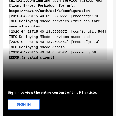
CRITICAL:Configuring auth service failed: 403
Client Error: Forbidden for url:
https://<SVIP>/auth/api/1/configuration
[2020-04-28T15:40:02.927922Z]:[mnodecfg:170]
INFO:Deploying MNode services (this can take
several minutes)
[2020-04-28T15:40:13.959567Z]:[config_util:544]
INFO:Deploying MNode services succeeded
[2020-04-28T15:40:13.960345Z]:[mnodecfg:173]
INFO:Deploying MNode Assets
[2020-04-28T15:40:14.085252Z]:[mnodecfg:69]
ERROR:(invalid_client)
Sign in to view the entire content of this KB article.
SIGN IN