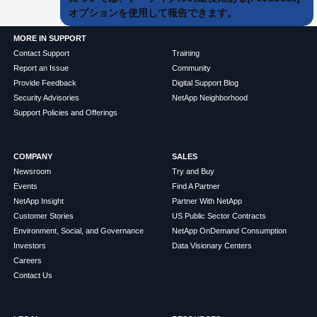
オプションを使用して報告できます。
MORE IN SUPPORT
Contact Support
Training
Report an Issue
Community
Provide Feedback
Digital Support Blog
Security Advisories
NetApp Neighborhood
Support Policies and Offerings
COMPANY
SALES
Newsroom
Try and Buy
Events
Find A Partner
NetApp Insight
Partner With NetApp
Customer Stories
US Public Sector Contracts
Environment, Social, and Governance
NetApp OnDemand Consumption
Investors
Data Visionary Centers
Careers
Contact Us