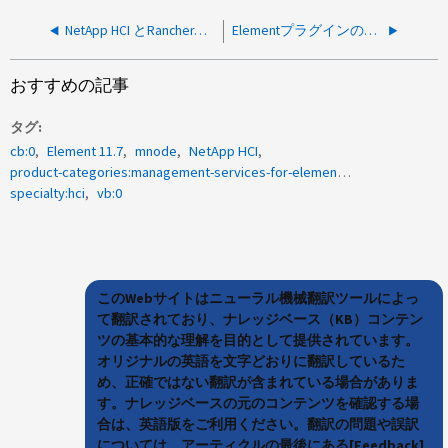
NetApp HCI とRancherのトラブルシューティング
Elementプラグインのクラスタ設定は失われます
おすすめの記事
タグ
cb:0
Element 11.7
mnode
NetApp HCI
product-categories:management-services-for-element-software-and-netapp-hci
specialty:hci
vb:0
このWebサイトはニューラル機械翻訳ツールによっ
て翻訳されており、ナレッジベース（KB）コンテン
ツの基本的な理解を目的として提供されています。
オリジナルの英語を文字どおりに翻訳しているた
め、正確ではない翻訳が含まれている場合がありま
す。ナレッジベースの元のコンテンツを確認する場
合は、英語版をご利用ください。翻訳の問題や誤訳
については、アーティクルの最後にある[Feedback]