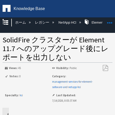
Knowledge Base
グローバル階層を展開/折りたたむ
ホーム
レガシー
NetApp HCI
Element Sof
SolidFire クラスターが Element
11.7 へのアップグレード後にレ
ポートを出力しない
Views:
45
Visibility:
Public
PDF
Votes:
0
Category:
と
management-services-for-element-
し
software-and-netapp-hci
て
Specialty:
hci
Last Updated:
保
7/14/2026, 8:05:37 AM
存
環