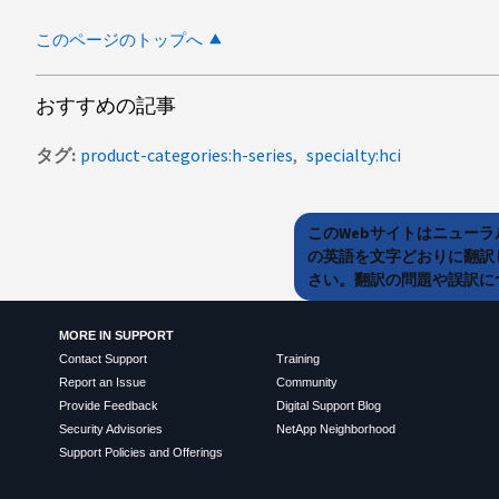
このページのトップへ
おすすめの記事
タグ
product-categories:h-series
specialty:hci
このWebサイトはニュー
の英語を文字どおりに翻訳
さい。翻訳の問題や誤訳につ
MORE IN SUPPORT
Contact Support
Training
Report an Issue
Community
Provide Feedback
Digital Support Blog
Security Advisories
NetApp Neighborhood
Support Policies and Offerings