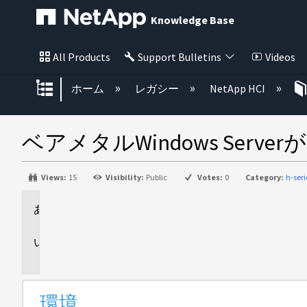
Knowledge Base
All Products
Support Bulletins
Videos
グローバル階層を展開/折りたた
ホーム
レガシー
NetApp HCI
ベアメタルWindows Serv
Views:
15
Visibility:
Public
Votes:
0
Category:
h-seri
環
境
問
題
環境