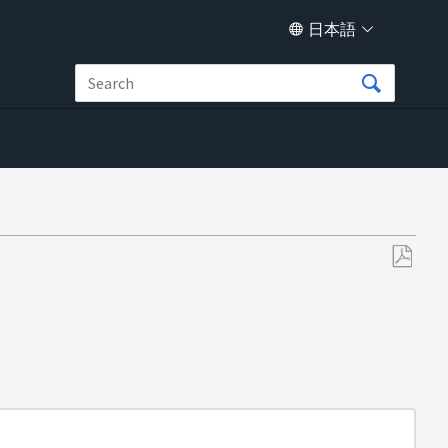
日本語
PDF
と
し
て
保
存