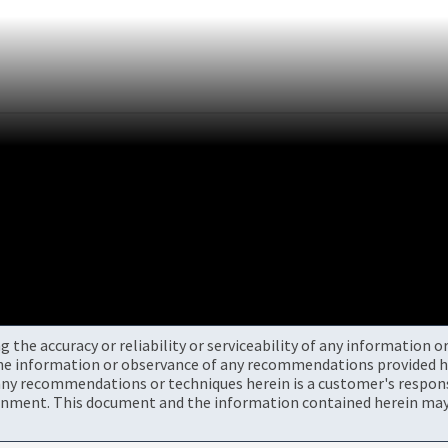
the accuracy or reliability or serviceability of any information 
the information or observance of any recommendations provided he
ny recommendations or techniques herein is a customer's responsi
onment. This document and the information contained herein may 