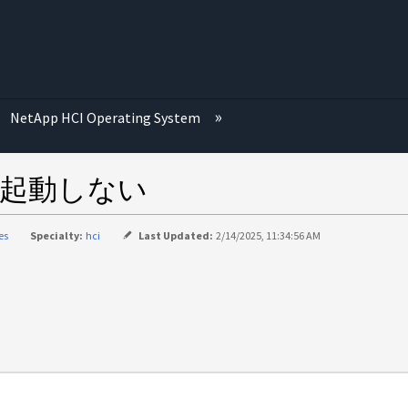
む
NetApp HCI Operating System
erが起動しない
es
Specialty:
hci
Last Updated:
2/14/2025, 11:34:56 AM