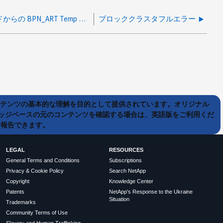
HCI コンピューティングノードからの BPN_ART Temp 状態イベント
ブロッククラスタフルエラー
ンテンツの基本的な理解を目的として提供されています。オリジナル
ッジベースの元のコンテンツを確認する場合は、英語版をご利用くだ
て報告できます。
LEGAL
RESOURCES
General Terms and Conditions
Subscriptions
Privacy & Cookie Policy
Search NetApp
Copyright
Knowledge Center
Patents
NetApp's Response to the Ukraine
Situation
Trademarks
Community Terms of Use