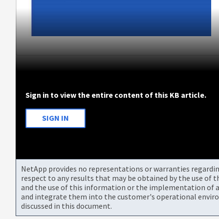
Sign in to view the entire content of this KB article.
SIGN IN
NetApp provides no representations or warranties regarding 
respect to any results that may be obtained by the use of 
and the use of this information or the implementation of a
and integrate them into the customer's operational envir
discussed in this document.