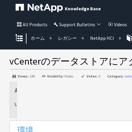
Knowledge Base
All Products
Support Bulletins
Videos
グローバル階層を展開/折りたた
ホーム
レガシー
NetApp HCI
vCenterのデータストア
Views:
148
Visibility:
Public
Votes:
0
Category:
neta
環
境
問
題
環境