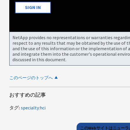
SIGN IN
NetApp provides no representations or warranties regarding 
respect to any results that may be obtained by the use of 
and the use of this information or the implementation of a
and integrate them into the customer's operational envir
discussed in this document.
このページのトップへ
おすすめの記事
タグ
specialty:hci
このWebサイトはニュー