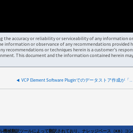
the accuracy or reliability or serviceability of any information 
the information or observance of any recommendations provided he
ny recommendations or techniques herein is a customer's responsi
onment. This document and the information contained herein may 
VCP Element Software Pluginでのデータストア作成が「No available disks to create a dat
ラル機械翻訳ツールによって翻訳されており、ナレッジベース（KB）コ