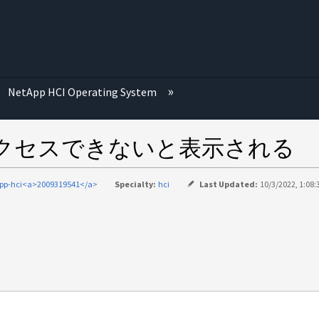
む
NetApp HCI Operating System
にアクセスできないと表示される
pp-hci<a>2009319541</a>
Specialty:
hci
Last Updated:
10/3/2022, 1:08: