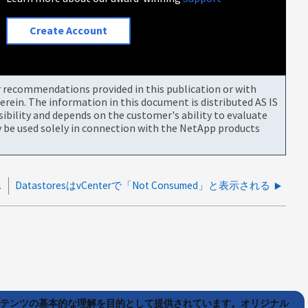
Create Account
or recommendations provided in this publication or with
rein. The information in this document is distributed AS IS
bility and depends on the customer's ability to evaluate
be used solely in connection with the NetApp products
astore on」で失敗する
DatastoresはvCenterで「Not Consumed」と表示される
ンテンツの基本的な理解を目的として提供されています。オリジナル