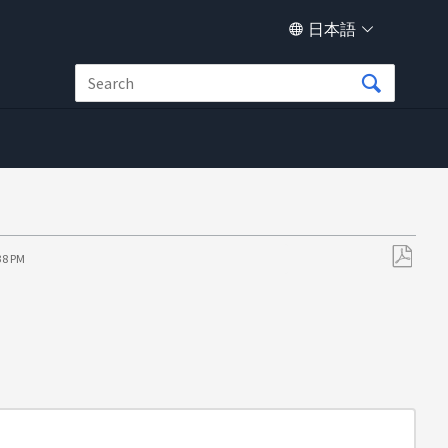
日本語
38 PM
PDF
と
し
て
保
存