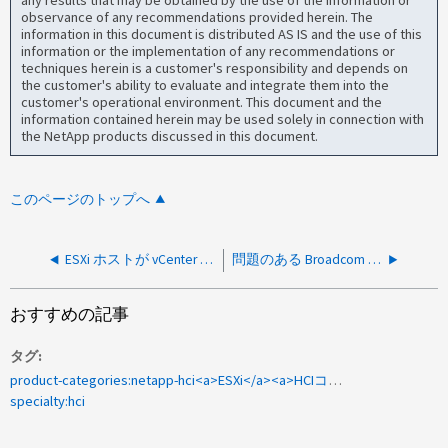
any results that may be obtained by the use of the information or
observance of any recommendations provided herein. The
information in this document is distributed AS IS and the use of this
information or the implementation of any recommendations or
techniques herein is a customer's responsibility and depends on
the customer's ability to evaluate and integrate them into the
customer's operational environment. This document and the
information contained herein may be used solely in connection with
the NetApp products discussed in this document.
このページのトップへ
ESXi ホストが vCenter から断続的に切断されます
問題のある Broadcom FCoE ドライバを備えた ESXi ホスト
おすすめの記事
タグ
product-categories:netapp-hci<a>ESXi</a><a>HCIコンピューティングノード</a><a>が応答しない</a><a>ESXi 6.7</a><a>ファームウェア</a><a>nmlx</a><a>ESXi 7.0.1</a>
specialty:hci