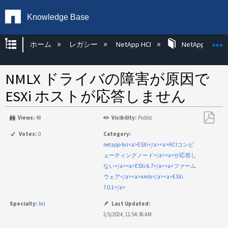
Knowledge Base
グローバル階層を展開/折りたたむ
ホーム
レガシー
NetApp HCI
NetApp HCI Op
NMLX ドライバの障害が原因で
ESXi ホストが応答しません
Views:
48
Visibility:
Public
PDF
Votes:
0
Category:
と
netapp-hci<a>ESXi</a><a>HCIコンピ
し
ューティングノード</a><a>が応答し
て
ない</a><a>ESXi 6.7</a><a>ファーム
保
ウェア</a><a>nmlx</a><a>ESXi
存
7.0.1</a>
Specialty:
hci
Last Updated:
2/5/2024, 11:54:36 AM