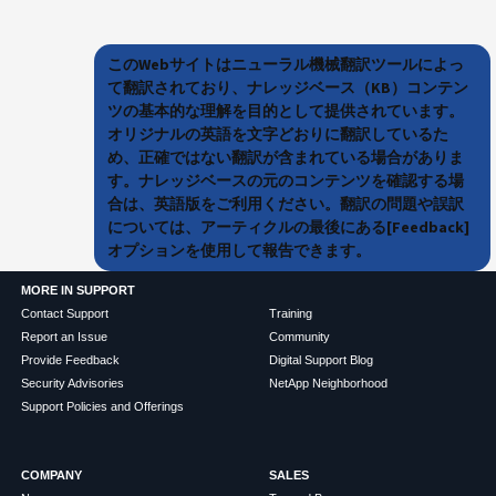
このWebサイトはニューラル機械翻訳ツールによっ
て翻訳されており、ナレッジベース（KB）コンテン
ツの基本的な理解を目的として提供されています。
オリジナルの英語を文字どおりに翻訳しているた
め、正確ではない翻訳が含まれている場合がありま
す。ナレッジベースの元のコンテンツを確認する場
合は、英語版をご利用ください。翻訳の問題や誤訳
については、アーティクルの最後にある[Feedback]
オプションを使用して報告できます。
MORE IN SUPPORT
Contact Support
Training
Report an Issue
Community
Provide Feedback
Digital Support Blog
Security Advisories
NetApp Neighborhood
Support Policies and Offerings
COMPANY
SALES