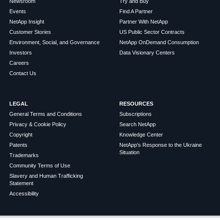
Newsroom
Try and Buy
Events
Find A Partner
NetApp Insight
Partner With NetApp
Customer Stories
US Public Sector Contracts
Environment, Social, and Governance
NetApp OnDemand Consumption
Investors
Data Visionary Centers
Careers
Contact Us
LEGAL
RESOURCES
General Terms and Conditions
Subscriptions
Privacy & Cookie Policy
Search NetApp
Copyright
Knowledge Center
Patents
NetApp's Response to the Ukraine
Situation
Trademarks
Community Terms of Use
Slavery and Human Trafficking
Statement
Accessibility