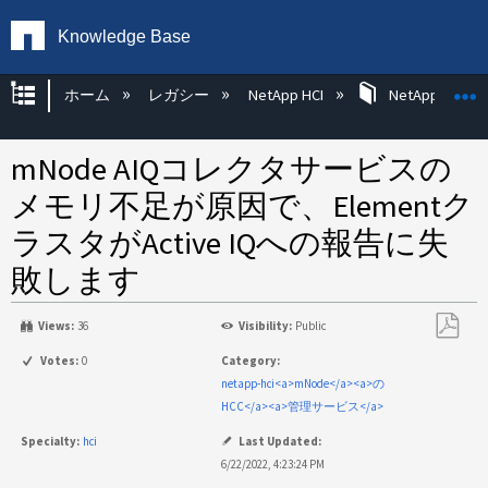
Knowledge Base
グローバル階層を展開/折りたたむ
ホーム
レガシー
NetApp HCI
NetApp HCI Op
mNode AIQコレクタサービスの
メモリ不足が原因で、Elementク
ラスタがActive IQへの報告に失
敗します
Views:
36
Visibility:
Public
PDF
Votes:
0
Category:
と
netapp-hci<a>mNode</a><a>の
し
HCC</a><a>管理サービス</a>
て
Specialty:
hci
Last Updated:
保
6/22/2022, 4:23:24 PM
存