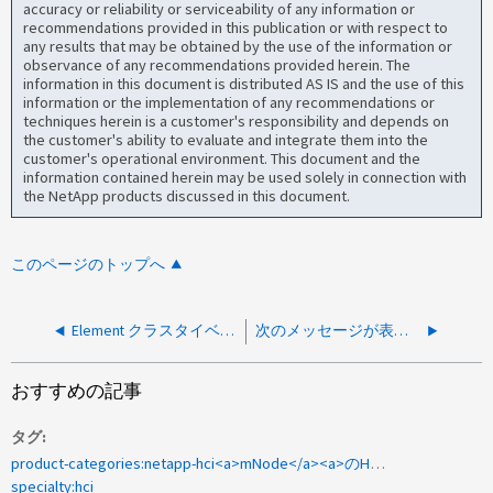
accuracy or reliability or serviceability of any information or
recommendations provided in this publication or with respect to
any results that may be obtained by the use of the information or
observance of any recommendations provided herein. The
information in this document is distributed AS IS and the use of this
information or the implementation of any recommendations or
techniques herein is a customer's responsibility and depends on
the customer's ability to evaluate and integrate them into the
customer's operational environment. This document and the
information contained herein may be used solely in connection with
the NetApp products discussed in this document.
このページのトップへ
Element クラスタイベント：仮想ボリュームの数が推奨される上限に近づいているか上限を超えています
次のメッセージが表示されて Element クラスタのアップグレードが失敗します。 UpgradeError ：ステージングストレージノード <storage node name> が mNode で失敗しました
おすすめの記事
タグ
product-categories:netapp-hci<a>mNode</a><a>のHCC</a><a>管理サービス</a>
specialty:hci