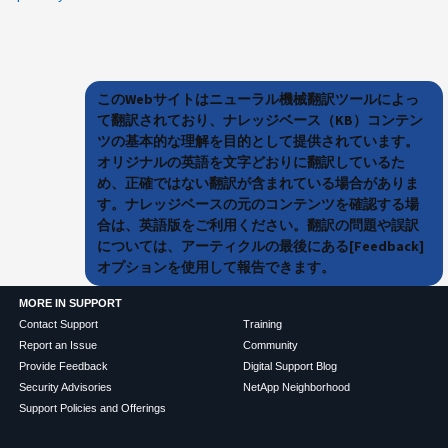
このWebサイトはニューラル機械翻訳ツールによっ
て翻訳されており、ナレッジベース（KB）コンテン
ツの基本的な理解を目的として提供されています。
オリジナルの英語を文字どおりに翻訳しているた
め、正確ではない翻訳が含まれている場合がありま
す。ナレッジベースの元のコンテンツを確認する場
合は、英語版をご利用ください。翻訳の問題や誤訳
については、アーティクルの最後にある[Feedback]
オプションを使用して報告できます。
MORE IN SUPPORT
Contact Support
Training
Report an Issue
Community
Provide Feedback
Digital Support Blog
Security Advisories
NetApp Neighborhood
Support Policies and Offerings