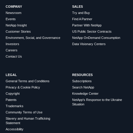
COMPANY
SALES
Newsroom
Try and Buy
Events
Find A Partner
NetApp Insight
Partner With NetApp
Customer Stories
US Public Sector Contracts
Environment, Social, and Governance
NetApp OnDemand Consumption
Investors
Data Visionary Centers
Careers
Contact Us
LEGAL
RESOURCES
General Terms and Conditions
Subscriptions
Privacy & Cookie Policy
Search NetApp
Copyright
Knowledge Center
Patents
NetApp's Response to the Ukraine
Situation
Trademarks
Community Terms of Use
Slavery and Human Trafficking
Statement
Accessibility