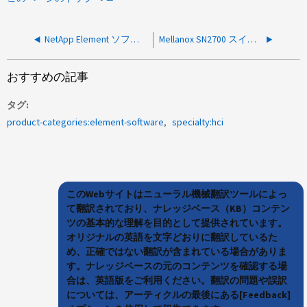
NetApp Element ソフトウェアでスタティックルートの作成エラー
Mellanox SN2700 スイッチの FRU の交換
おすすめの記事
タグ
product-categories:element-software
specialty:hci
このWebサイトはニューラル機械翻訳ツールによっ
て翻訳されており、ナレッジベース（KB）コンテン
ツの基本的な理解を目的として提供されています。
オリジナルの英語を文字どおりに翻訳しているた
め、正確ではない翻訳が含まれている場合がありま
す。ナレッジベースの元のコンテンツを確認する場
合は、英語版をご利用ください。翻訳の問題や誤訳
については、アーティクルの最後にある[Feedback]