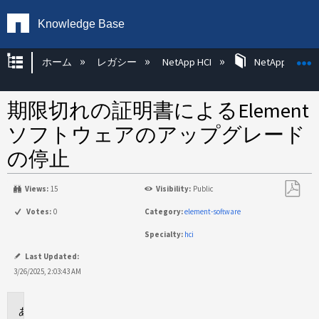
Knowledge Base
グローバル階層を展開/折りたたむ
ホーム
レガシー
NetApp HCI
NetApp HCI Op
期限切れの証明書によるElement
ソフトウェアのアップグレード
の停止
Views:
15
Visibility:
Public
PDF
Votes:
0
Category:
element-software
と
Specialty:
hci
し
て
Last Updated:
保
3/26/2025, 2:03:43 AM
存
環