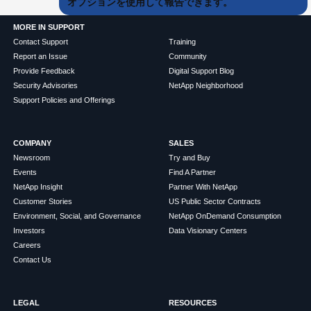
オプションを使用して報告できます。
MORE IN SUPPORT
Contact Support
Training
Report an Issue
Community
Provide Feedback
Digital Support Blog
Security Advisories
NetApp Neighborhood
Support Policies and Offerings
COMPANY
SALES
Newsroom
Try and Buy
Events
Find A Partner
NetApp Insight
Partner With NetApp
Customer Stories
US Public Sector Contracts
Environment, Social, and Governance
NetApp OnDemand Consumption
Investors
Data Visionary Centers
Careers
Contact Us
LEGAL
RESOURCES