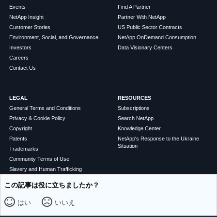
Events
Find A Partner
NetApp Insight
Partner With NetApp
Customer Stories
US Public Sector Contracts
Environment, Social, and Governance
NetApp OnDemand Consumption
Investors
Data Visionary Centers
Careers
Contact Us
LEGAL
RESOURCES
General Terms and Conditions
Subscriptions
Privacy & Cookie Policy
Search NetApp
Copyright
Knowledge Center
Patents
NetApp's Response to the Ukraine
Situation
Trademarks
Community Terms of Use
Slavery and Human Trafficking
Statement
この記事は役に立ちましたか？
Accessibility
はい
いいえ