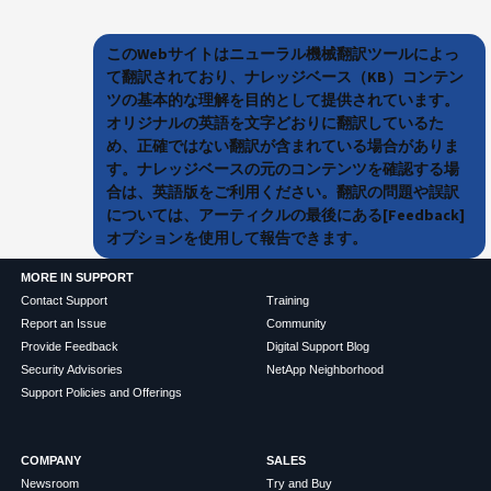
このWebサイトはニューラル機械翻訳ツールによっ
て翻訳されており、ナレッジベース（KB）コンテン
ツの基本的な理解を目的として提供されています。
オリジナルの英語を文字どおりに翻訳しているた
め、正確ではない翻訳が含まれている場合がありま
す。ナレッジベースの元のコンテンツを確認する場
合は、英語版をご利用ください。翻訳の問題や誤訳
については、アーティクルの最後にある[Feedback]
オプションを使用して報告できます。
MORE IN SUPPORT
Contact Support
Training
Report an Issue
Community
Provide Feedback
Digital Support Blog
Security Advisories
NetApp Neighborhood
Support Policies and Offerings
COMPANY
SALES
Newsroom
Try and Buy