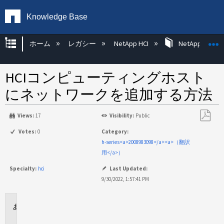
Knowledge Base
グローバル階層を展開/折りたたむ
ホーム
レガシー
NetApp HCI
NetApp HCI Op
HCIコンピューティングホスト
にネットワークを追加する方法
Views:
17
Visibility:
Public
PDF
Votes:
0
Category:
と
h-series<a>2008983098</a><a>（翻訳
し
用</a>）
て
Specialty:
hci
Last Updated:
保
9/30/2022, 1:57:41 PM
存
環
境