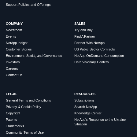
Support Policies and Offerings
COMPANY
SALES
Newsroom
Try and Buy
Events
Find A Partner
NetApp Insight
Partner With NetApp
Customer Stories
US Public Sector Contracts
Environment, Social, and Governance
NetApp OnDemand Consumption
Investors
Data Visionary Centers
Careers
Contact Us
LEGAL
RESOURCES
General Terms and Conditions
Subscriptions
Privacy & Cookie Policy
Search NetApp
Copyright
Knowledge Center
Patents
NetApp's Response to the Ukraine
Situation
Trademarks
Community Terms of Use