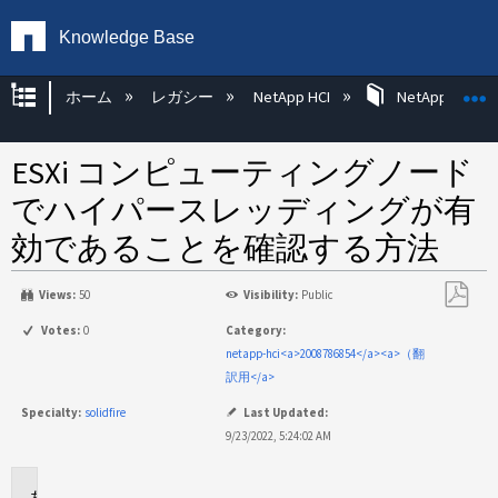
Knowledge Base
グローバル階層を展開/折りたたむ
ホーム
レガシー
NetApp HCI
NetApp HCI Op
ESXi コンピューティングノード
でハイパースレッディングが有
効であることを確認する方法
Views:
50
Visibility:
Public
PDF
Votes:
0
Category:
と
netapp-hci<a>2008786854</a><a>（翻
し
訳用</a>
て
Specialty:
solidfire
Last Updated:
保
9/23/2022, 5:24:02 AM
存
環