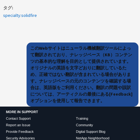
タグ
specialty:solidfire
このWebサイトはニューラル機械翻訳ツールによっ
て翻訳されており、ナレッジベース（KB）コンテン
ツの基本的な理解を目的として提供されています。
オリジナルの英語を文字どおりに翻訳しているた
め、正確ではない翻訳が含まれている場合がありま
す。ナレッジベースの元のコンテンツを確認する場
合は、英語版をご利用ください。翻訳の問題や誤訳
については、アーティクルの最後にある[Feedback]
オプションを使用して報告できます。
MORE IN SUPPORT
Contact Support
Training
Report an Issue
Community
Provide Feedback
Digital Support Blog
Security Advisories
NetApp Neighborhood