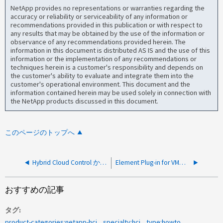
NetApp provides no representations or warranties regarding the
accuracy or reliability or serviceability of any information or
recommendations provided in this publication or with respect to
any results that may be obtained by the use of the information or
observance of any recommendations provided herein. The
information in this document is distributed AS IS and the use of this
information or the implementation of any recommendations or
techniques herein is a customer's responsibility and depends on
the customer's ability to evaluate and integrate them into the
customer's operational environment. This document and the
information contained herein may be used solely in connection with
the NetApp products discussed in this document.
このページのトップへ
Hybrid Cloud Control から複数のストレージクラスタを管理する方法
Element Plug-in for VMware vCenter Server を手動でインストールする方法
おすすめの記事
タグ
product-categories:netapp-hci
specialty:hci
type:howto