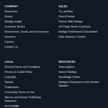
COMPANY
SALES
Newsroom
Try and Buy
Events
Find A Partner
NetApp Insight
Partner With NetApp
Customer Stories
US Public Sector Contracts
Environment, Social, and Governance
NetApp OnDemand Consumption
Investors
Data Visionary Centers
Careers
Contact Us
LEGAL
RESOURCES
General Terms and Conditions
Subscriptions
Privacy & Cookie Policy
Search NetApp
Copyright
Knowledge Center
Patents
NetApp's Response to the Ukraine
Situation
Trademarks
Community Terms of Use
Slavery and Human Trafficking
Statement
Accessibility