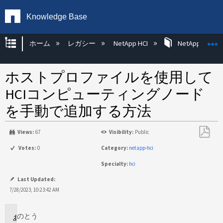
Knowledge Base
グローバル階層を展開/折りたたむ
ホーム
レガシー
NetApp HCI
NetApp HCI Op
ホストプロファイルを使用して
HCIコンピューティングノード
を手動で追加する方法
Views:
67
Visibility:
Public
PDF
Votes:
0
Category:
netapp-hci
と
Specialty:
hci
し
て
Last Updated:
保
7/28/2023, 10:23:42 AM
存
のとう
環