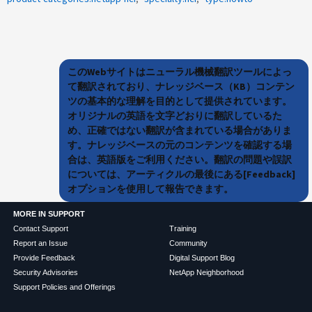
このWebサイトはニューラル機械翻訳ツールによっ
て翻訳されており、ナレッジベース（KB）コンテン
ツの基本的な理解を目的として提供されています。
オリジナルの英語を文字どおりに翻訳しているた
め、正確ではない翻訳が含まれている場合がありま
す。ナレッジベースの元のコンテンツを確認する場
合は、英語版をご利用ください。翻訳の問題や誤訳
については、アーティクルの最後にある[Feedback]
オプションを使用して報告できます。
MORE IN SUPPORT
Contact Support
Training
Report an Issue
Community
Provide Feedback
Digital Support Blog
Security Advisories
NetApp Neighborhood
Support Policies and Offerings