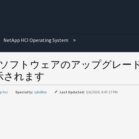
む
NetApp HCI Operating System
re Element ソフトウェアのア
示されます
p-hci
Specialty:
solidfire
Last Updated:
5/6/2020, 4:47:17 PM