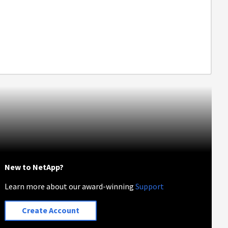
New to NetApp?
Learn more about our award-winning
Support
Create Account