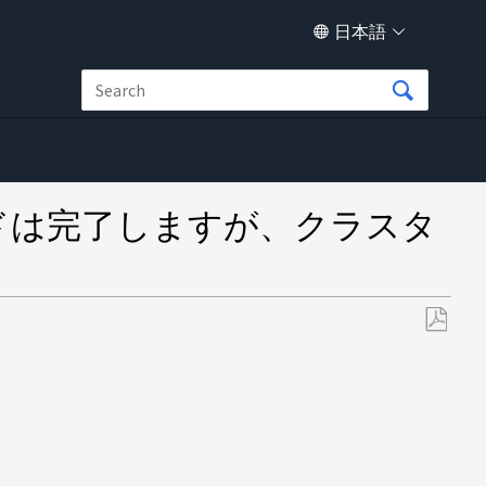
日本語
ップグレードは完了しますが、クラスタ
PDF
と
し
て
保
存