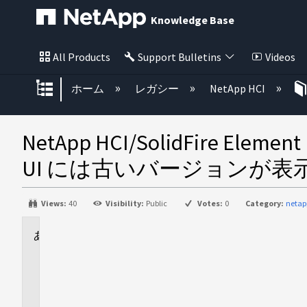
Knowledge Base
All Products
Support Bulletins
Videos
グローバル階層を展開/折りたた
ホーム
レガシー
NetApp HCI
NetApp HCI/SolidFi
UI には古いバージョンが表
Views:
40
Visibility:
Public
Votes:
0
Category:
netap
に
適
用
さ
れ