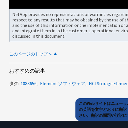
NetApp provides no representations or warranties regarding 
respect to any results that may be obtained by the use of 
and the use of this information or the implementation of a
and integrate them into the customer's operational envir
discussed in this document.
このページのトップへ
おすすめの記事
タグ
1088656
Element ソフトウェア
HCI Storage Eleme
このWebサイトはニュー
の英語を文字どおりに翻訳
さい。翻訳の問題や誤訳につ