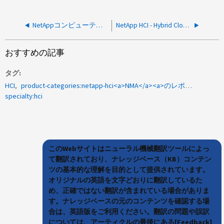
NetAppコンピューティングノードはHybrid Cloud Control（HCC）とActive IQ（AIQ）には表示されません。
NetApp HCI - Hybrid Cloud Controlのページがロードされず空白で表示される
おすすめの記事
タグ
HCI
product-categories:netapp-hci<a>NMA</a><a>のレポートで</a><a>、コンピューティングノード</a><a>のActiveIQ</a><a>Swagger UIを確認できます</a>
specialty:hci
このWebサイトはニューラル機械翻訳ツールによっ
て翻訳されており、ナレッジベース（KB）コンテン
ツの基本的な理解を目的として提供されています。
オリジナルの英語を文字どおりに翻訳しているた
め、正確ではない翻訳が含まれている場合がありま
す。ナレッジベースの元のコンテンツを確認する場
合は、英語版をご利用ください。翻訳の問題や誤訳
については、アーティクルの最後にある[Feedback]