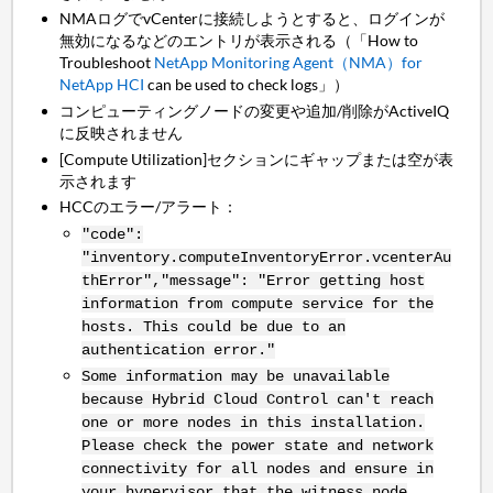
NMAログ
でvCenterに接続しようとすると、ログインが
無効になるなどのエントリが表示される（「How to
Troubleshoot
NetApp Monitoring Agent（NMA）for
NetApp HCI
can be used to check logs」）
コンピューティングノードの変更や追加/削除がActiveIQ
に反映されません
[Compute Utilization]セクションにギャップまたは空が表
示されます
HCCのエラー/アラート：
"code":
"inventory.computeInventoryError.vcenterAu
thError","message": "Error getting host
information from compute service for the
hosts. This could be due to an
authentication error."
Some information may be unavailable
because Hybrid Cloud Control can't reach
one or more nodes in this installation.
Please check the power state and network
connectivity for all nodes and ensure in
your hypervisor that the witness node