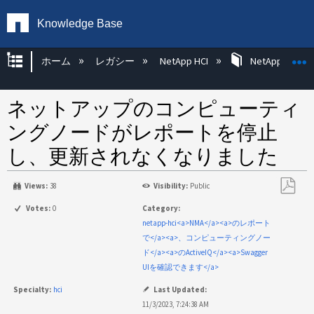
Knowledge Base
グローバル階層を展開/折りたたむ
ホーム
レガシー
NetApp HCI
NetApp HCI Op
ネットアップのコンピューティ
ングノードがレポートを停止
し、更新されなくなりました
Views:
38
Visibility:
Public
PDF
Votes:
0
Category:
と
netapp-hci<a>NMA</a><a>のレポート
し
で</a><a>、コンピューティングノー
て
ド</a><a>のActiveIQ</a><a>Swagger
保
UIを確認できます</a>
存
Specialty:
hci
Last Updated:
11/3/2023, 7:24:38 AM