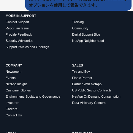
オプションを使用して報告できます。
MORE IN SUPPORT
Contact Support
Training
Report an Issue
Community
Provide Feedback
Digital Support Blog
Security Advisories
NetApp Neighborhood
Support Policies and Offerings
COMPANY
SALES
Newsroom
Try and Buy
Events
Find A Partner
NetApp Insight
Partner With NetApp
Customer Stories
US Public Sector Contracts
Environment, Social, and Governance
NetApp OnDemand Consumption
Investors
Data Visionary Centers
Careers
Contact Us