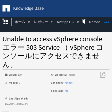
Knowledge Base
グローバル階層を展開/折りたたむ
ホーム
レガシー
NetApp HCI
NetApp HCI Op
Unable to access vSphere console
エラー 503 Service （ vSphere コ
ンソールにアクセスできませ
ん。
Views:
179
Visibility:
Public
PDF
Votes:
0
Category:
not set
と
Specialty:
hci
し
て
Last Updated:
保
1/2/2024, 12:55:21 PM
存