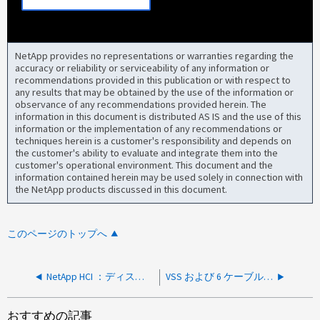
NetApp provides no representations or warranties regarding the
accuracy or reliability or serviceability of any information or
recommendations provided in this publication or with respect to
any results that may be obtained by the use of the information or
observance of any recommendations provided herein. The
information in this document is distributed AS IS and the use of this
information or the implementation of any recommendations or
techniques herein is a customer's responsibility and depends on
the customer's ability to evaluate and integrate them into the
customer's operational environment. This document and the
information contained herein may be used solely in connection with
the NetApp products discussed in this document.
このページのトップへ
NetApp HCI ：ディスク障害が原因でコンピューティングノードが ESXi を起動できません
VSS および 6 ケーブルを使用して H410C クラスタに H615C ノードを追加できない
おすすめの記事