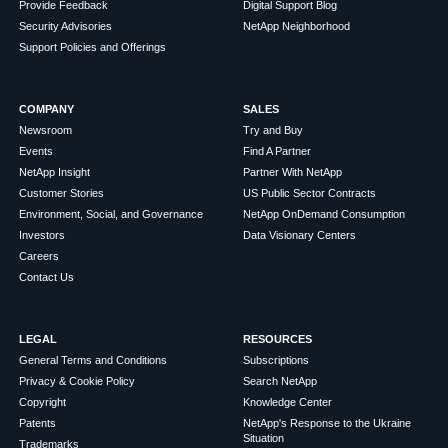
Provide Feedback
Digital Support Blog
Security Advisories
NetApp Neighborhood
Support Policies and Offerings
COMPANY
SALES
Newsroom
Try and Buy
Events
Find A Partner
NetApp Insight
Partner With NetApp
Customer Stories
US Public Sector Contracts
Environment, Social, and Governance
NetApp OnDemand Consumption
Investors
Data Visionary Centers
Careers
Contact Us
LEGAL
RESOURCES
General Terms and Conditions
Subscriptions
Privacy & Cookie Policy
Search NetApp
Copyright
Knowledge Center
Patents
NetApp's Response to the Ukraine
Situation
Trademarks