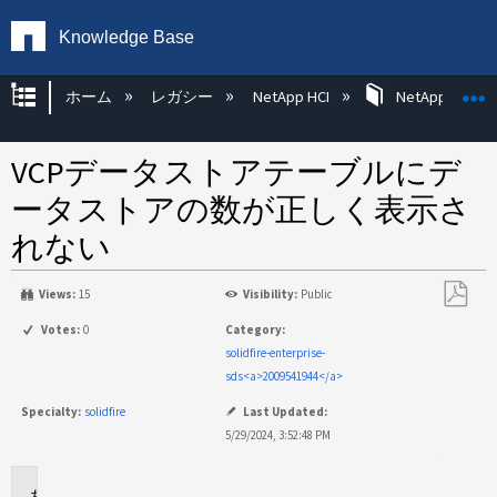
Knowledge Base
グローバル階層を展開/折りたたむ
ホーム
レガシー
NetApp HCI
NetApp HCI Op
VCPデータストアテーブルにデ
ータストアの数が正しく表示さ
れない
Views:
15
Visibility:
Public
PDF
Votes:
0
Category:
と
solidfire-enterprise-
し
sds<a>2009541944</a>
て
Specialty:
solidfire
Last Updated:
保
5/29/2024, 3:52:48 PM
存
環