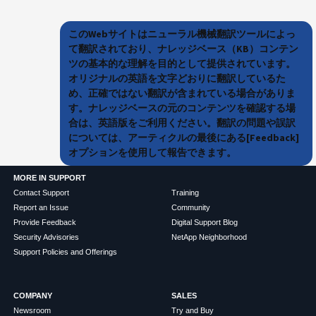
このWebサイトはニューラル機械翻訳ツールによっ
て翻訳されており、ナレッジベース（KB）コンテン
ツの基本的な理解を目的として提供されています。
オリジナルの英語を文字どおりに翻訳しているた
め、正確ではない翻訳が含まれている場合がありま
す。ナレッジベースの元のコンテンツを確認する場
合は、英語版をご利用ください。翻訳の問題や誤訳
については、アーティクルの最後にある[Feedback]
オプションを使用して報告できます。
MORE IN SUPPORT
Contact Support
Training
Report an Issue
Community
Provide Feedback
Digital Support Blog
Security Advisories
NetApp Neighborhood
Support Policies and Offerings
COMPANY
SALES
Newsroom
Try and Buy