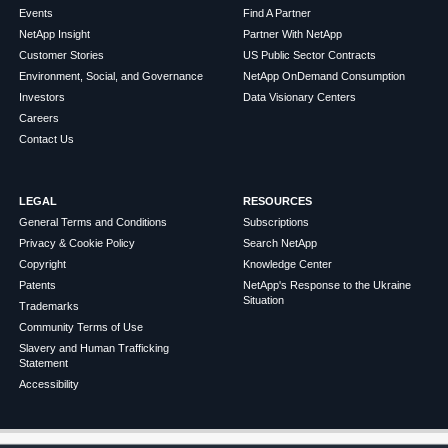
Events
Find A Partner
NetApp Insight
Partner With NetApp
Customer Stories
US Public Sector Contracts
Environment, Social, and Governance
NetApp OnDemand Consumption
Investors
Data Visionary Centers
Careers
Contact Us
LEGAL
RESOURCES
General Terms and Conditions
Subscriptions
Privacy & Cookie Policy
Search NetApp
Copyright
Knowledge Center
Patents
NetApp's Response to the Ukraine
Situation
Trademarks
Community Terms of Use
Slavery and Human Trafficking
Statement
Accessibility