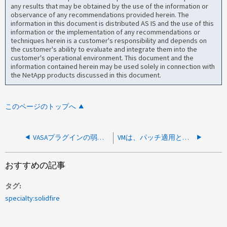
any results that may be obtained by the use of the information or
observance of any recommendations provided herein. The
information in this document is distributed AS IS and the use of this
information or the implementation of any recommendations or
techniques herein is a customer's responsibility and depends on
the customer's ability to evaluate and integrate them into the
customer's operational environment. This document and the
information contained herein may be used solely in connection with
the NetApp products discussed in this document.
このページのトップへ
VASAプラグインの弱い署名アルゴリズムにより、vCenter Server 8.0へのアップグレードが失敗する
VMは、パッチ適用と再起動のメンテナンス時間中にハングします
おすすめの記事
タグ
specialty:solidfire