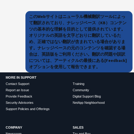
このWebサイトはニューラル機械翻訳ツールによっ
て翻訳されており、ナレッジベース（KB）コンテン
ツの基本的な理解を目的として提供されています。
オリジナルの英語を文字どおりに翻訳しているた
め、正確ではない翻訳が含まれている場合がありま
す。ナレッジベースの元のコンテンツを確認する場
合は、英語版をご利用ください。翻訳の問題や誤訳
については、アーティクルの最後にある[Feedback]
オプションを使用して報告できます。
MORE IN SUPPORT
Contact Support
Training
Report an Issue
Community
Provide Feedback
Digital Support Blog
Security Advisories
NetApp Neighborhood
Support Policies and Offerings
COMPANY
SALES
Newsroom
Try and Buy