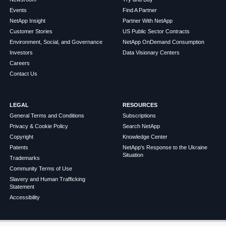
Events
Find A Partner
NetApp Insight
Partner With NetApp
Customer Stories
US Public Sector Contracts
Environment, Social, and Governance
NetApp OnDemand Consumption
Investors
Data Visionary Centers
Careers
Contact Us
LEGAL
RESOURCES
General Terms and Conditions
Subscriptions
Privacy & Cookie Policy
Search NetApp
Copyright
Knowledge Center
Patents
NetApp's Response to the Ukraine
Situation
Trademarks
Community Terms of Use
Slavery and Human Trafficking
Statement
Accessibility