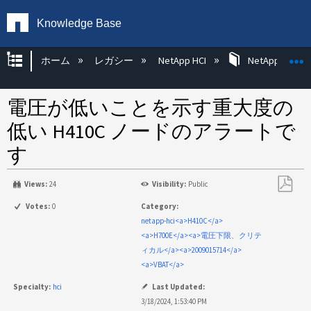
Knowledge Base
グローバル階層を展開/折りたたむ
ホーム
レガシー
NetApp HCI
NetApp HCI Op
電圧が低いことを示す重大度の
低い H410C ノードのアラートで
す
Views:
24
Visibility:
Public
PDF
Votes:
0
Category:
と
netapp-hci<a>H410C</a>
し
<a>H700E</a><a>電圧下限、クリテ
て
ィカル</a><a>2009015714</a>
保
<a>VBAT</a>
存
Specialty:
hci
Last Updated:
3/18/2024, 1:53:40 PM