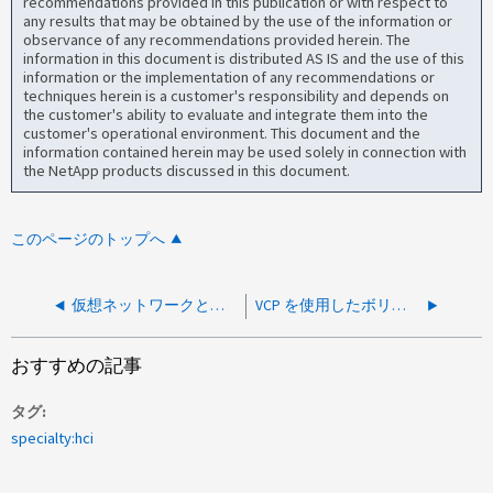
recommendations provided in this publication or with respect to
any results that may be obtained by the use of the information or
observance of any recommendations provided herein. The
information in this document is distributed AS IS and the use of this
information or the implementation of any recommendations or
techniques herein is a customer's responsibility and depends on
the customer's ability to evaluate and integrate them into the
customer's operational environment. This document and the
information contained herein may be used solely in connection with
the NetApp products discussed in this document.
このページのトップへ
仮想ネットワークとストレージVRFの説明
VCP を使用したボリュームサイズの不一致
おすすめの記事
タグ
specialty:hci