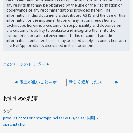
recommendations provided in this publication or with respect to
any results that may be obtained by the use of the information or
observance of any recommendations provided herein. The
information in this document is distributed AS IS and the use of this
information or the implementation of any recommendations or
techniques herein is a customer's responsibility and depends on
the customer's ability to evaluate and integrate them into the
customer's operational environment. This document and the
information contained herein may be used solely in connection with
the NetApp products discussed in this document.
このページのトップへ
電圧が低いことを示す重大度の低い H410C ノードのアラートです
新しく追加したストレージノードからホスト上のボリュームに到達できません
おすすめの記事
タグ
product-categories:netapp-hci<a>VCP</a><a>同期レプリケーションエラー</a><a>ボリュームサイズ</a>
specialty:hci