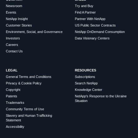
Newsroom
Try and Buy
Events
Find A Partner
NetApp Insight
Partner With NetApp
Customer Stories
US Public Sector Contracts
Environment, Social, and Governance
NetApp OnDemand Consumption
Investors
Data Visionary Centers
Careers
Contact Us
LEGAL
RESOURCES
General Terms and Conditions
Subscriptions
Privacy & Cookie Policy
Search NetApp
Copyright
Knowledge Center
Patents
NetApp's Response to the Ukraine
Situation
Trademarks
Community Terms of Use
Slavery and Human Trafficking
Statement
Accessibility