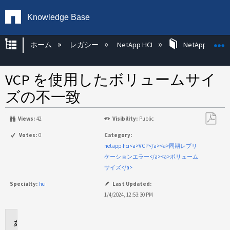
Knowledge Base
グローバル階層を展開/折りたたむ
ホーム
レガシー
NetApp HCI
NetApp HCI Op
VCP を使用したボリュームサイ
ズの不一致
Views:
42
Visibility:
Public
PDF
Votes:
0
Category:
と
netapp-hci<a>VCP</a><a>同期レプリ
し
ケーションエラー</a><a>ボリューム
て
サイズ</a>
保
Specialty:
hci
Last Updated:
存
1/4/2024, 12:53:30 PM
環