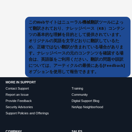
このWebサイトはニューラル機械翻訳ツールによっ
て翻訳されており、ナレッジベース（KB）コンテン
ツの基本的な理解を目的として提供されています。
オリジナルの英語を文字どおりに翻訳しているた
め、正確ではない翻訳が含まれている場合がありま
す。ナレッジベースの元のコンテンツを確認する場
合は、英語版をご利用ください。翻訳の問題や誤訳
については、アーティクルの最後にある[Feedback]
オプションを使用して報告できます。
MORE IN SUPPORT
Contact Support
Training
Report an Issue
Community
Provide Feedback
Digital Support Blog
Security Advisories
NetApp Neighborhood
Support Policies and Offerings
COMPANY
SALES