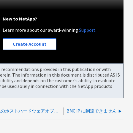
New to NetApp?
Learn more about our award-winning
Support
Create Account
or recommendations provided in this publication or with
rein. The information in this document is distributed AS IS
bility and depends on the customer's ability to evaluate
be used solely in connection with the NetApp products
AutoSupport Message ：他のホストハードウェアオブジェクトのステータス
BMC IP に到達できません