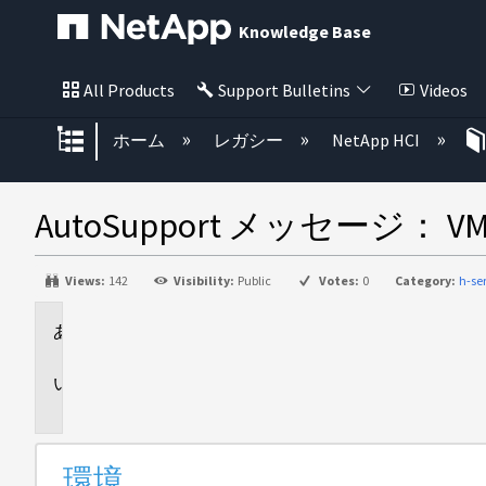
Knowledge Base
All Products
Support Bulletins
Videos
グローバル階層を展開/折りたた
ホーム
レガシー
NetApp HCI
AutoSupport メッセージ
Views:
142
Visibility:
Public
Votes:
0
Category:
h-se
環
境
問
題
環境