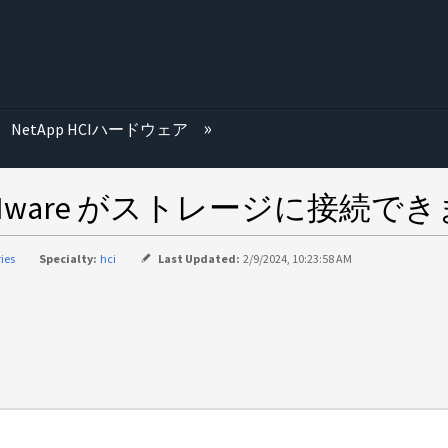
む
NetApp HCIハードウェア
： VMware がストレージに接続で
ries
Specialty:
hci
Last Updated:
2/9/2024, 10:23:58 AM