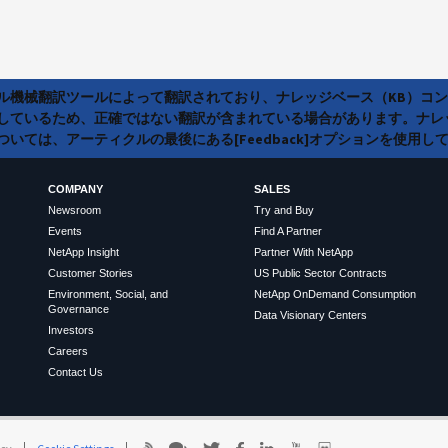
ラル機械翻訳ツールによって翻訳されており、ナレッジベース（KB）コ
しているため、正確ではない翻訳が含まれている場合があります。ナレ
いては、アーティクルの最後にある[Feedback]オプションを使用し
COMPANY
SALES
Newsroom
Try and Buy
Events
Find A Partner
NetApp Insight
Partner With NetApp
Customer Stories
US Public Sector Contracts
Environment, Social, and
NetApp OnDemand Consumption
Governance
Data Visionary Centers
Investors
Careers
Contact Us