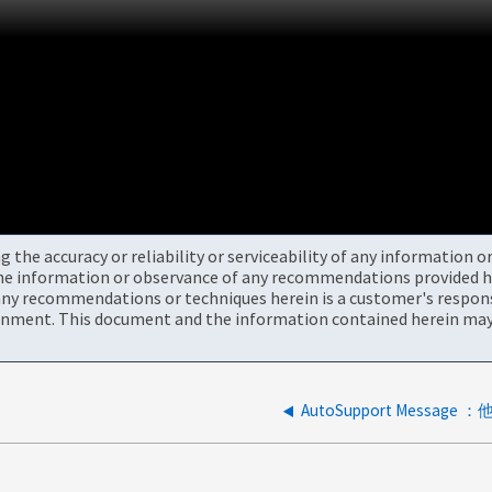
the accuracy or reliability or serviceability of any information 
the information or observance of any recommendations provided he
ny recommendations or techniques herein is a customer's responsi
onment. This document and the information contained herein may 