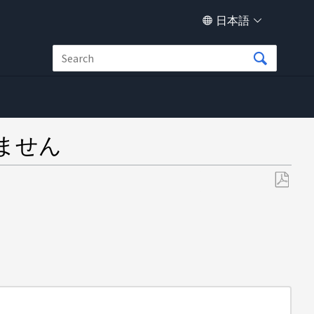
日本語
きません
PDF
と
し
て
保
存