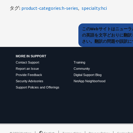
タグ
product-categories:h-series
specialty:hci
このWebサイトはニュー
の英語を文字どおりに翻訳
さい。翻訳の問題や誤訳につ
MORE IN SUPPORT
Contact Support
Training
Report an Issue
Community
Provide Feedback
Digital Support Blog
Security Advisories
NetApp Neighborhood
Support Policies and Offerings